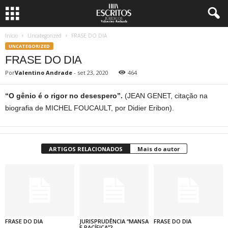
Início
Uncategorized
FRASE DO DIA
UNCATEGORIZED
FRASE DO DIA
Por
Valentino Andrade
-
set 23, 2020
464
“O gênio é o rigor no desespero”.
(JEAN GENET, citação na
biografia de MICHEL FOUCAULT, por Didier Eribon).
ARTIGOS RELACIONADOS
Mais do autor
FRASE DO DIA
JURISPRUDÊNCIA “MANSA
FRASE DO DIA
E PACÍFICA”?