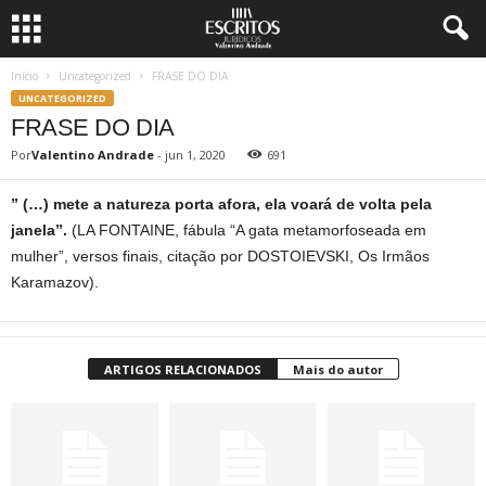
Início
Uncategorized
FRASE DO DIA
UNCATEGORIZED
FRASE DO DIA
Por
Valentino Andrade
-
jun 1, 2020
691
” (…) mete a natureza porta afora, ela voará de volta pela
janela”.
(LA FONTAINE, fábula “A gata metamorfoseada em
mulher”, versos finais, citação por DOSTOIEVSKI, Os Irmãos
Karamazov).
ARTIGOS RELACIONADOS
Mais do autor