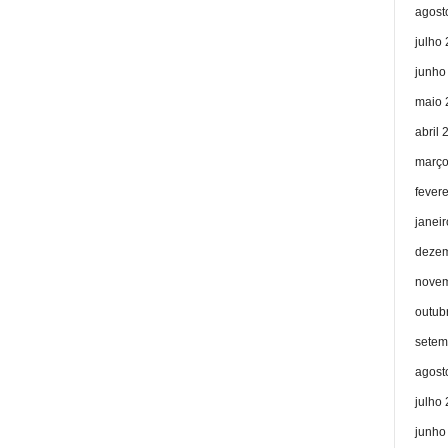
agost
julho
junho
maio 
abril 
março
fever
janei
dezem
novem
outub
setem
agost
julho
junho