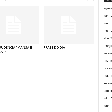
agost
julho
junho
maio 
abril 
março
RUDÊNCIA “MANSA E
FRASE DO DIA
CA”?
fever
dezem
novem
outub
setem
agost
julho
junho