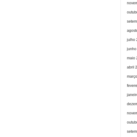
novem
outub
setem
agost
julho
junho
maio 
abril 
março
fever
janei
dezem
novem
outub
setem