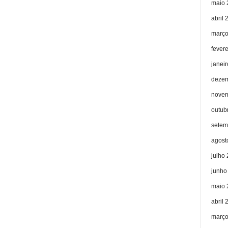
maio 
abril 
março
fever
janei
dezem
novem
outub
setem
agost
julho
junho
maio 
abril 
março