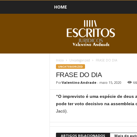
HOME
B
l
o
g
Início
Uncategorized
FRASE DO DIA
UNCATEGORIZED
FRASE DO DIA
Por
Valentino Andrade
-
maio 15, 2020
66
“O imprevisto é uma espécie de deus a
pode ter voto decisivo na assembleia
Jacó).
ARTIGOS RELACIONADOS
Mais do aut