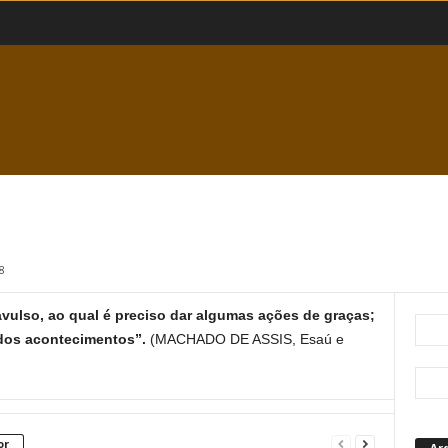
8
vulso, ao qual é preciso dar algumas ações de graças;
 dos acontecimentos”.
(MACHADO DE ASSIS, Esaú e
or
Ar