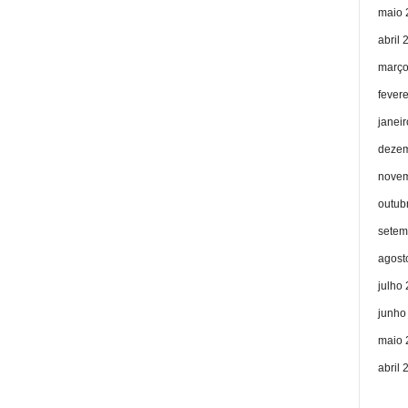
maio 
abril 
março
fever
janei
dezem
novem
outub
setem
agost
julho
junho
maio 
abril 