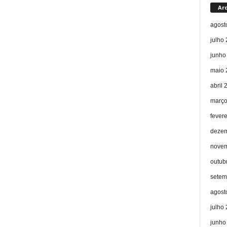
Ar
agost
julho
junho
maio 
abril 
março
fever
dezem
novem
outub
setem
agost
julho
junho