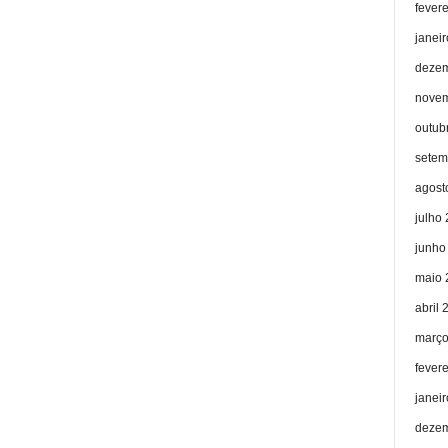
fever
janei
dezem
novem
outub
setem
agost
julho
junho
maio 
abril 
março
fever
janei
dezem