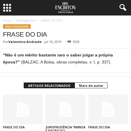
Início
Uncategorized
FRASE DO DIA
UNCATEGORIZED
FRASE DO DIA
Por
Valentino Andrade
-
jul 16, 2019
1029
“Não é um mérito bastante raro o saber julgar a própria
época?”
(BALZAC, A Bolsa, obras completas, v. I, p. 337).
ARTIGOS RELACIONADOS
Mais do autor
FRASE DO DIA
JURISPRUDÊNCIA “MANSA
FRASE DO DIA
E PACÍFICA”?