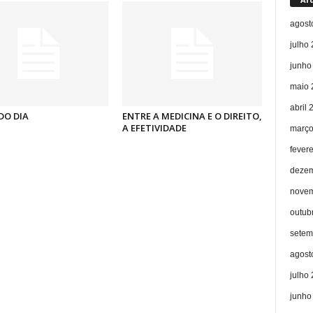
agost
julho
junho
maio 
abril 
DO DIA
ENTRE A MEDICINA E O DIREITO,
A EFETIVIDADE
março
fever
dezem
novem
outub
setem
agost
julho
junho