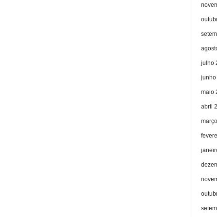
novem
outub
setem
agost
julho
junho
maio 
abril 
março
fever
janei
dezem
novem
outub
setem