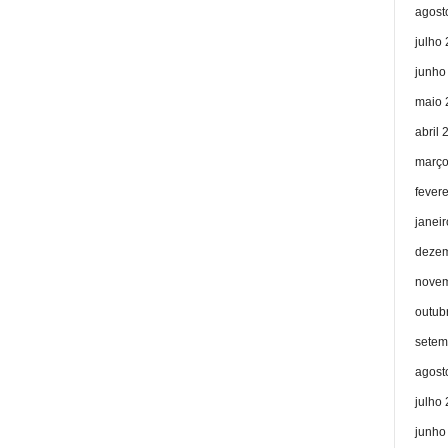
agost
julho
junho
maio 
abril 
março
fever
janei
dezem
novem
outub
setem
agost
julho
junho