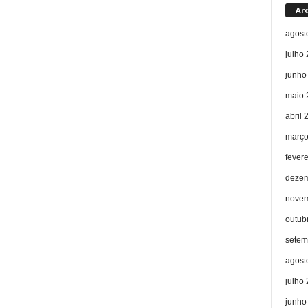
Ar
agost
julho
junho
maio 
abril 
março
fever
dezem
novem
outub
setem
agost
julho
junho