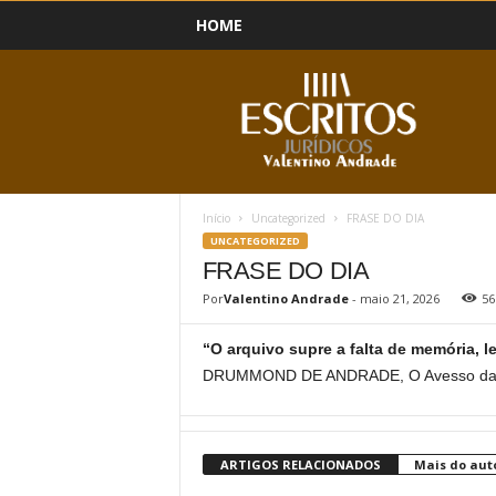
HOME
B
l
o
g
Início
Uncategorized
FRASE DO DIA
UNCATEGORIZED
FRASE DO DIA
Por
Valentino Andrade
-
maio 21, 2026
56
“O arquivo supre a falta de memória,
DRUMMOND DE ANDRADE, O Avesso das
ARTIGOS RELACIONADOS
Mais do aut