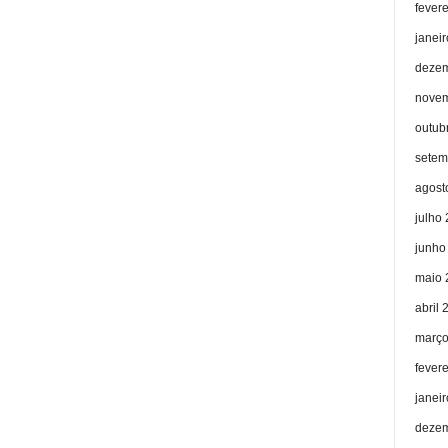
fever
janei
dezem
novem
outub
setem
agost
julho
junho
maio 
abril 
março
fever
janei
dezem