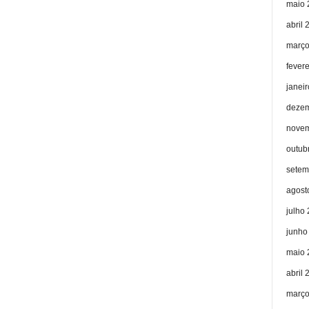
maio 
abril 
março
fever
janei
dezem
novem
outub
setem
agost
julho
junho
maio 
abril 
março