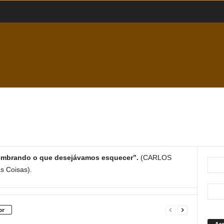
 lembrando o que desejávamos esquecer”.
(CARLOS
 Coisas).
or
Ar