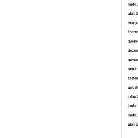
maio 
abril 
março
fever
janei
dezem
novem
outub
setem
agost
julho
junho
maio 
abril 