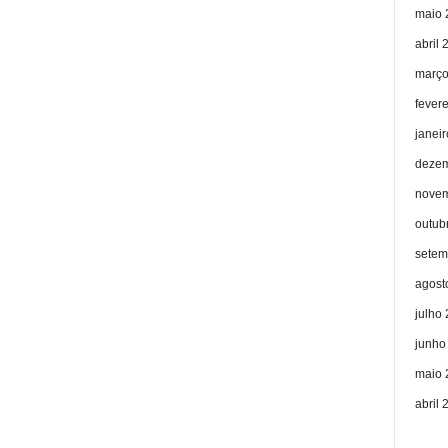
maio 
abril 
março
fever
janei
dezem
novem
outub
setem
agost
julho
junho
maio 
abril 