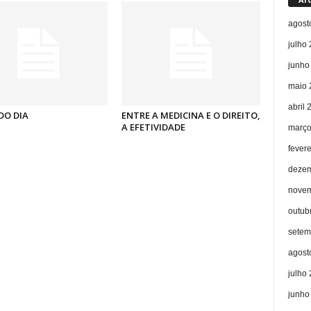
agost
julho
junho
maio 
abril 
DO DIA
ENTRE A MEDICINA E O DIREITO,
A EFETIVIDADE
março
fever
dezem
novem
outub
setem
agost
julho
junho