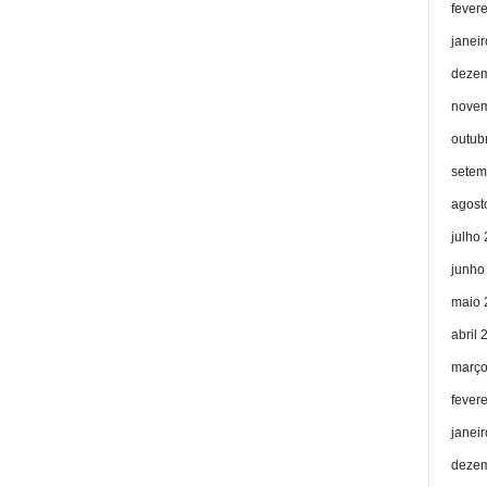
fever
janei
dezem
novem
outub
setem
agost
julho
junho
maio 
abril 
março
fever
janei
dezem