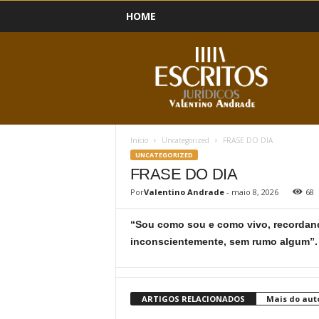
HOME
B
l
o
g
Início
Uncategorized
FRASE DO DIA
UNCATEGORIZED
FRASE DO DIA
Por
Valentino Andrade
-
maio 8, 2026
68
“Sou como sou e como vivo, recordand
inconscientemente, sem rumo algum”
ARTIGOS RELACIONADOS
Mais do aut