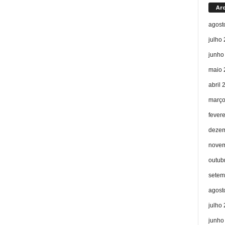
Ar
agost
julho
junho
maio 
abril 
março
fever
dezem
novem
outub
setem
agost
julho
junho