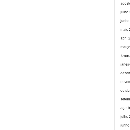
agost
julho
junho
maio 
abril 
março
fever
janei
dezem
novem
outub
setem
agost
julho
junho