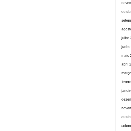
novem
outub
setem
agost
julho
junho
maio 
abril 
março
fever
janei
dezem
novem
outub
setem