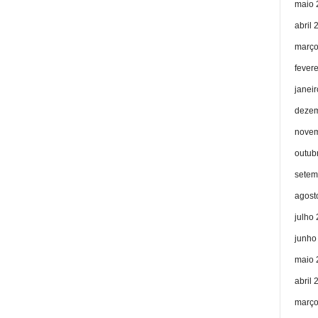
maio 
abril 
março
fever
janei
dezem
novem
outub
setem
agost
julho
junho
maio 
abril 
março