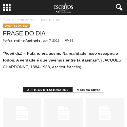
Início
Uncategorized
FRASE DO DIA
UNCATEGORIZED
FRASE DO DIA
Por
Valentino Andrade
-
abr 7, 2026
83
“Você diz: – Fulano era assim. Na realidade, isso escapou a
todos. A verdade é que vivemos entre fantasmas”.
(JACQUES
CHARDONNE, 1884-1968, escritor francês).
ARTIGOS RELACIONADOS
Mais do autor