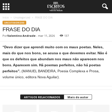
Início
Uncategorized
FRASE DO DIA
UNCATEGORIZED
FRASE DO DIA
Por
Valentino Andrade
-
mar 11, 2026
137
“Devo dizer que aprendi muito com os maus poetas. Neles,
mais do que nos bons, se acusa o que devemos evitar. Não é
que os defeitos que abundam nos maus não aparecem nos
bons. Aparecem sim. Há poemas perfeitos, não há poetas
perfeitos”.
(MANUEL BANDEIRA, Poesia Complexa e Prosa,
volume único, editora Nova Aguilar).
ARTIGOS RELACIONADOS
Mais do autor