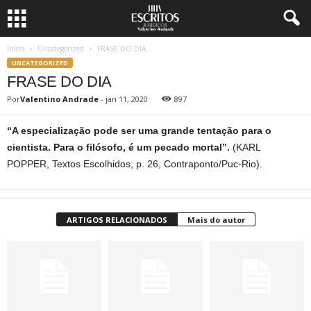
Início
Uncategorized
FRASE DO DIA
UNCATEGORIZED
FRASE DO DIA
Por
Valentino Andrade
-
jan 11, 2020
897
“A especialização pode ser uma grande tentação para o
cientista. Para o filósofo, é um pecado mortal”.
(KARL
POPPER, Textos Escolhidos, p. 26, Contraponto/Puc-Rio).
ARTIGOS RELACIONADOS
Mais do autor