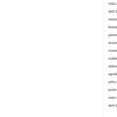
maio 
abril 
março
fever
janei
dezem
novem
outub
setem
agost
julho
junho
maio 
abril 