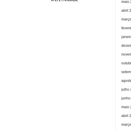
maio 
abril 
março
fever
janei
dezem
novem
outub
setem
agost
julho
junho
maio 
abril 
março