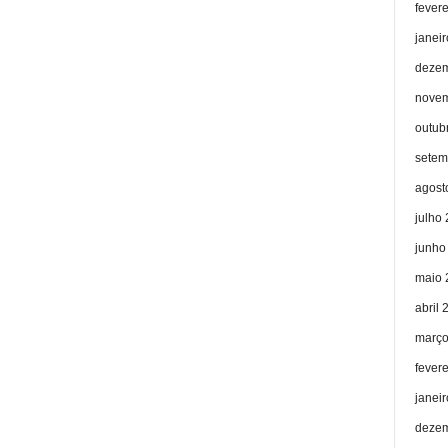
fever
janei
dezem
novem
outub
setem
agost
julho
junho
maio 
abril 
março
fever
janei
dezem