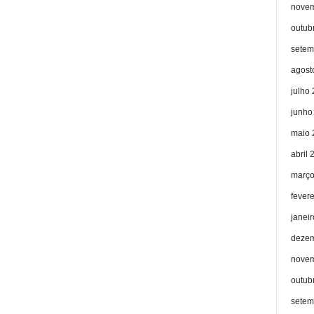
novem
outub
setem
agost
julho
junho
maio 
abril 
março
fever
janei
dezem
novem
outub
setem