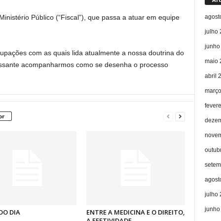
agost
Ministério Público (“Fiscal”), que passa a atuar em equipe
julho
junho
pações com as quais lida atualmente a nossa doutrina do
maio 
ressante acompanharmos como se desenha o processo
abril 
março
fever
or
dezem
novem
outub
setem
agost
julho
junho
DO DIA
ENTRE A MEDICINA E O DIREITO,
A EFETIVIDADE