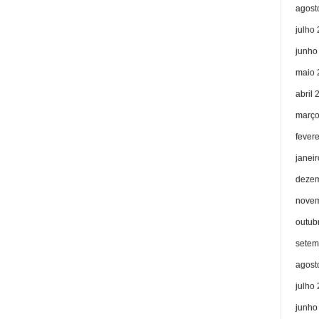
agost
julho
junho
maio 
abril 
março
fever
janei
dezem
novem
outub
setem
agost
julho
junho