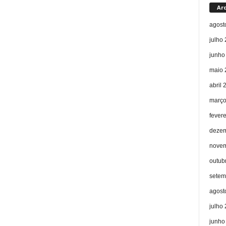
Ar
agost
julho
junho
maio 
abril 
março
fever
dezem
novem
outub
setem
agost
julho
junho