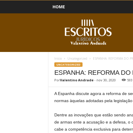
HOME
B
l
o
g
Início
Uncategorized
ESPANHA: REFORMA DO P
UNCATEGORIZED
ESPANHA: REFORMA DO
Por
Valentino Andrade
-
nov 30, 2020
593
A Espanha discute agora a reforma de se
normas àquelas adotadas pela legislação
Dentre as inovações que estão sendo ana
de armas ente a acusação e a defesa, o q
cabe a competência exclusiva para determi