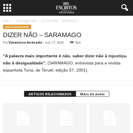
Início
Uncategorized
DIZER NÃO – SARAMAGO
UNCATEGORIZED
DIZER NÃO – SARAMAGO
Por
Valentino Andrade
-
out 17, 2020
424
“A palavra mais importante é não, saber dizer não à injustiça,
não à desigualdade”.
(SARAMAGO, entrevista para a revista
espanhola Turia, de Teruel, edição 57, 2001).
ARTIGOS RELACIONADOS
Mais do autor