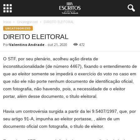
Início
Uncategorized
DIREITO ELEITORAL
UNCATEGORIZED
DIREITO ELEITORAL
Por
Valentino Andrade
-
out 21, 2020
472
O STF, por seu plenário, acolheu ação direta de
inconstitucionalidade (de número 4467), fixando o entendimento de
que ao eleitor somente se impedirá o exercício do voto no caso em
que não ele não porte nenhum documento de identificação oficial,
com fotografia, não havendo, pois, a necessidade de o eleitor
portar, além desse documento, o título eleitoral.
Havia um controvérsia surgida a partir da lei 9.5407/1997, que, por
seu artigo 91-A, impunha ao eleitor portasse, , além de um
documento oficial com fotografia, o título de eleitor.