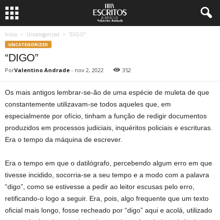
Início
Uncategorized
“DIGO”
UNCATEGORIZED
“DIGO”
Por
Valentino Andrade
-
nov 2, 2022
352
Os mais antigos lembrar-se-ão de uma espécie de muleta de que
constantemente utilizavam-se todos aqueles que, em
especialmente por ofício, tinham a função de redigir documentos
produzidos em processos judiciais, inquéritos policiais e escrituras.
Era o tempo da máquina de escrever.
Era o tempo em que o datilógrafo, percebendo algum erro em que
tivesse incidido, socorria-se a seu tempo e a modo com a palavra
“digo”, como se estivesse a pedir ao leitor escusas pelo erro,
retificando-o logo a seguir. Era, pois, algo frequente que um texto
oficial mais longo, fosse recheado por “digo” aqui e acolá, utilizado