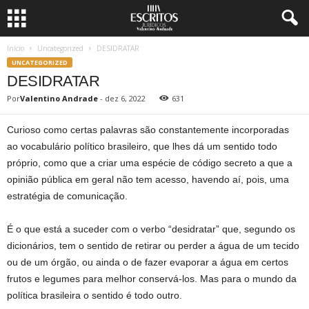
Início
Uncategorized
DESIDRATAR
UNCATEGORIZED
DESIDRATAR
Por
Valentino Andrade
-
dez 6, 2022
631
Curioso como certas palavras são constantemente incorporadas
ao vocabulário político brasileiro, que lhes dá um sentido todo
próprio, como que a criar uma espécie de código secreto a que a
opinião pública em geral não tem acesso, havendo aí, pois, uma
estratégia de comunicação.
É o que está a suceder com o verbo “desidratar” que, segundo os
dicionários, tem o sentido de retirar ou perder a água de um tecido
ou de um órgão, ou ainda o de fazer evaporar a água em certos
frutos e legumes para melhor conservá-los. Mas para o mundo da
política brasileira o sentido é todo outro.