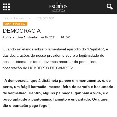
Início
Uncategorized
DEMOCRACIA
UNCATEGORIZED
DEMOCRACIA
Por
Valentino Andrade
-
jan 10, 2021
660
Quando refletimos sobre o lamentável episódio do “Capitólio”, e
das declarações de nosso presidente sobre a legitimidade de
nosso sistema eleitoral, devemos recordar da percuciente
observação de HUMBERTO DE CAMPOS:
“A democracia, que à distância parece um monumento, é, de
perto, um frágil barracão imenso, feito de sarrafo e besuntado
de vermelhão. Dentro, alguns palhaços, ganham a vida, e o
povo aplaude a pantomima, faminto e encantado. Qualquer
dia o barracão pega fogo”.