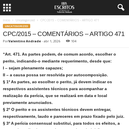
Início
Uncategorized
CPC/2015 – COMENTÁRIOS – ARTIGO 471
UNCATEGORIZED
CPC/2015 – COMENTÁRIOS – ARTIGO 471
Por
Valentino Andrade
-
abr 1, 2026
104
“Art. 471. As partes podem, de comum acordo, escolher o
perito, indicando-o mediante requerimento, desde que:
I – sejam plenamente capazes;
II – a causa possa ser resolvida por autocomposição.
§ 1º As partes, ao escolher o perito, já devem indicar os
respectivos assistentes técnicos para acompanhar a
realização da perícia, que se realizará em data e local
previamente anunciados.
§ 2º O perito e os assistentes técnicos devem entregar,
respectivamente, laudo e pareceres em prazo fixado pelo juiz.
§ 3º A perícia consensual substitui, para todos os efeitos, a