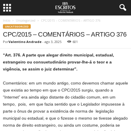
Início
Uncategorized
CPC/2015 – COMENTÁRIOS – ARTIGO 376
UNCATEGORIZED
CPC/2015 – COMENTÁRIOS – ARTIGO 376
Por
Valentino Andrade
-
ago 3, 2025
601
“Art. 376. A parte que alegar direito municipal, estadual,
estrangeiro ou consuetudinário provar-lhe-á o teor e a
vigência, se assim o juiz determinar”.
Comentários: em um mundo antigo, como devemos chamar aquele
que existia ao tempo em que o CPC/2015 surgiu, quando a
“Internet” era ainda algo distante do cidadão comum, em um
tempo, pois, em que fazia sentido que o Legislador impusesse à
parte o ônus de provar a existência de norma de legislação
municipal ou estadual, e que o fizesse o mesmo se tivesse alegado
norma de direito estrangeiro, ou ainda um costume, poderia se