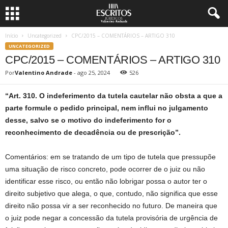
Início
Uncategorized
CPC/2015 – COMENTÁRIOS – ARTIGO 310
UNCATEGORIZED
CPC/2015 – COMENTÁRIOS – ARTIGO 310
Por
Valentino Andrade
-
ago 25, 2024
526
“Art. 310. O indeferimento da tutela cautelar não obsta a que a
parte formule o pedido principal, nem influi no julgamento
desse, salvo se o motivo do indeferimento for o
reconhecimento de decadência ou de prescrição”.
Comentários: em se tratando de um tipo de tutela que pressupõe
uma situação de risco concreto, pode ocorrer de o juiz ou não
identificar esse risco, ou então não lobrigar possa o autor ter o
direito subjetivo que alega, o que, contudo, não significa que esse
direito não possa vir a ser reconhecido no futuro. De maneira que
o juiz pode negar a concessão da tutela provisória de urgência de