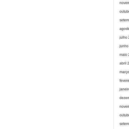
novem
outub
setem
agost
julho
junho
maio 
abril 
março
fever
janei
dezem
novem
outub
setem