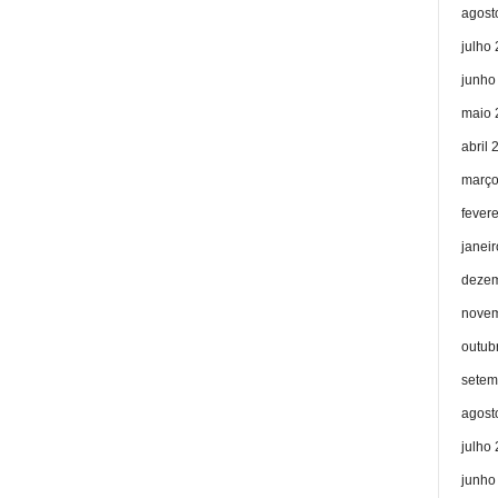
agost
julho
junho
maio 
abril 
março
fever
janei
dezem
novem
outub
setem
agost
julho
junho