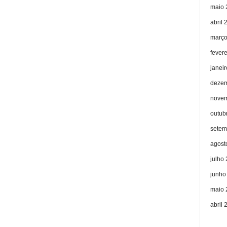
maio 
abril 
março
fever
janei
dezem
novem
outub
setem
agost
julho
junho
maio 
abril 