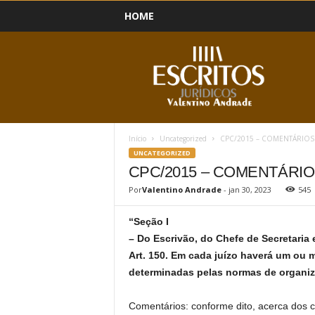
HOME
B
l
o
g
Início
Uncategorized
CPC/2015 – COMENTÁRIOS 
UNCATEGORIZED
CPC/2015 – COMENTÁRIO
Por
Valentino Andrade
-
jan 30, 2023
545
“Seção I
– Do Escrivão, do Chefe de Secretaria e
Art. 150. Em cada juízo haverá um ou ma
determinadas pelas normas de organiza
Comentários: conforme dito, acerca dos c