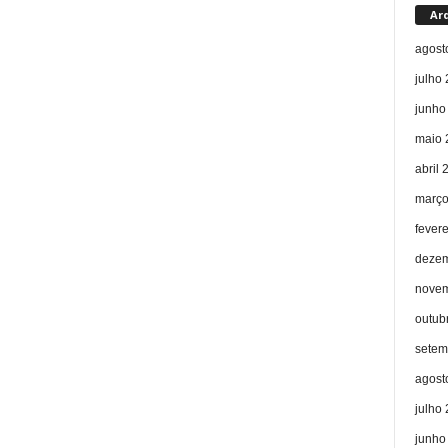
Ar
agost
julho
junho
maio 
abril 
março
fever
dezem
novem
outub
setem
agost
julho
junho