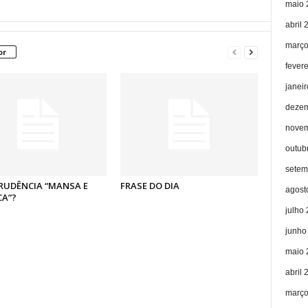
maio 
abril 
março
or
fever
janei
dezem
novem
outub
setem
RUDÊNCIA “MANSA E
FRASE DO DIA
agost
CA”?
julho
junho
maio 
abril 
março