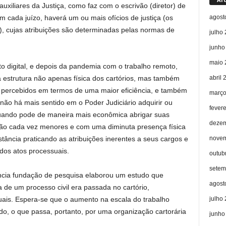
xiliares da Justiça, como faz com o escrivão (diretor) de
agost
m cada juízo, haverá um ou mais ofícios de justiça (os
), cujas atribuições são determinadas pelas normas de
julho
junho
maio 
 digital, e depois da pandemia com o trabalho remoto,
abril 
 estrutura não apenas física dos cartórios, mas também
r percebidos em termos de uma maior eficiência, e também
março
não há mais sentido em o Poder Judiciário adquirir ou
fever
quando pode de maneira mais econômica abrigar suas
dezem
ão cada vez menores e com uma diminuta presença física
novem
stância praticando as atribuições inerentes a seus cargos e
dos atos processuais.
outub
setem
ncia fundação de pesquisa elaborou um estudo que
agost
 de um processo civil era passada no cartório,
julho
uais. Espera-se que o aumento na escala do trabalho
o, o que passa, portanto, por uma organização cartorária
junho