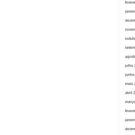
fever
janei
dezem
novem
outub
setem
agost
julho
junho
maio 
abril 
março
fever
janei
dezem