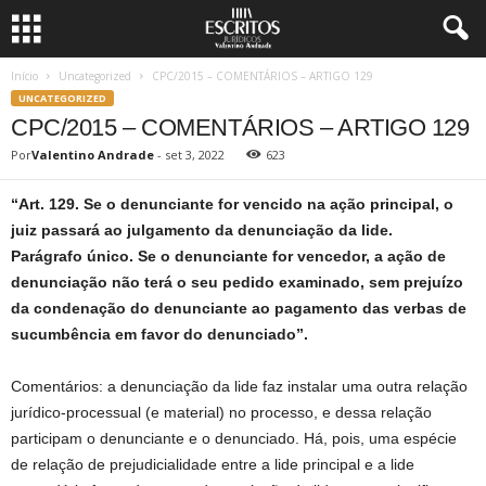
Início
Uncategorized
CPC/2015 – COMENTÁRIOS – ARTIGO 129
UNCATEGORIZED
CPC/2015 – COMENTÁRIOS – ARTIGO 129
Por
Valentino Andrade
-
set 3, 2022
623
“Art. 129. Se o denunciante for vencido na ação principal, o
juiz passará ao julgamento da denunciação da lide.
Parágrafo único. Se o denunciante for vencedor, a ação de
denunciação não terá o seu pedido examinado, sem prejuízo
da condenação do denunciante ao pagamento das verbas de
sucumbência em favor do denunciado”.
Comentários: a denunciação da lide faz instalar uma outra relação
jurídico-processual (e material) no processo, e dessa relação
participam o denunciante e o denunciado. Há, pois, uma espécie
de relação de prejudicialidade entre a lide principal e a lide