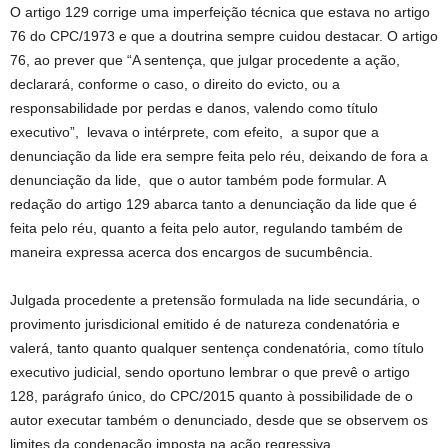
O artigo 129 corrige uma imperfeição técnica que estava no artigo
76 do CPC/1973 e que a doutrina sempre cuidou destacar. O artigo
76, ao prever que “A sentença, que julgar procedente a ação,
declarará, conforme o caso, o direito do evicto, ou a
responsabilidade por perdas e danos, valendo como título
executivo”, levava o intérprete, com efeito, a supor que a
denunciação da lide era sempre feita pelo réu, deixando de fora a
denunciação da lide, que o autor também pode formular. A
redação do artigo 129 abarca tanto a denunciação da lide que é
feita pelo réu, quanto a feita pelo autor, regulando também de
maneira expressa acerca dos encargos de sucumbência.
Julgada procedente a pretensão formulada na lide secundária, o
provimento jurisdicional emitido é de natureza condenatória e
valerá, tanto quanto qualquer sentença condenatória, como título
executivo judicial, sendo oportuno lembrar o que prevê o artigo
128, parágrafo único, do CPC/2015 quanto à possibilidade de o
autor executar também o denunciado, desde que se observem os
limites da condenação imposta na ação regressiva.