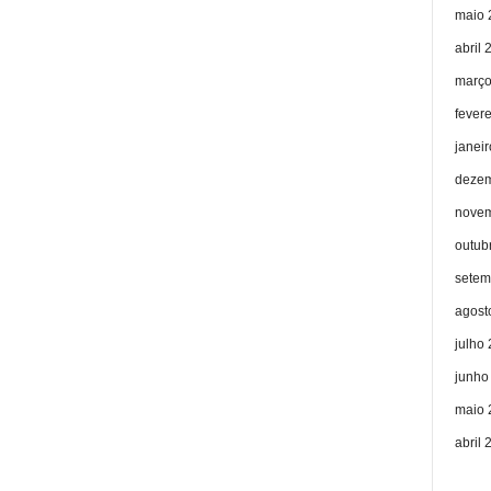
maio 
abril 
março
fever
janei
dezem
novem
outub
setem
agost
julho
junho
maio 
abril 