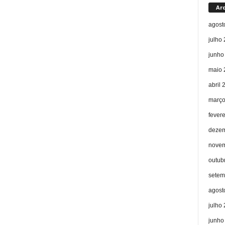
Ar
agost
julho
junho
maio 
abril 
março
fever
dezem
novem
outub
setem
agost
julho
junho