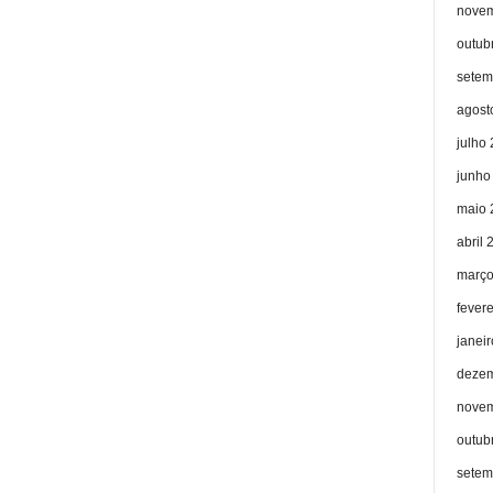
novem
outub
setem
agost
julho
junho
maio 
abril 
março
fever
janei
dezem
novem
outub
setem