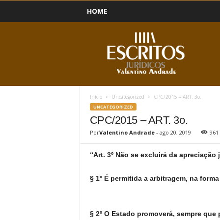
HOME
B
l
o
g
Início
Uncategorized
CPC/2015 – ART. 3o.
UNCATEGORIZED
CPC/2015 – ART. 3o.
Por
Valentino Andrade
-
ago 20, 2019
961
“Art. 3º Não se excluirá da apreciação 
§ 1º É permitida a arbitragem, na forma 
§ 2º O Estado promoverá, sempre que p