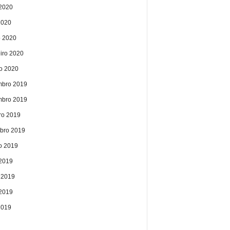
2020
2020
 2020
eiro 2020
ro 2020
bro 2019
bro 2019
ro 2019
bro 2019
o 2019
 2019
 2019
2019
2019