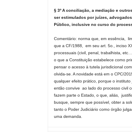
§ 3º A conciliação, a mediação e outr
ser estimulados por juízes, advogados
Público, inclusive no curso do process
Comentário: norma que, em essência, limi
que a CF/1988, em seu art. 5o., inciso X
processuais (civil, penal, trabalhista, e
o que a Constituição estabelece como pri
pensar o acesso à tutela jurisdicional co
olvida-se. A novidade está em o CPC/201
qualquer efeito prático, porque o institut
então convive ao lado do processo civil c
fazem parte o Estado, o que, aliás, justi
busque, sempre que possível, obter a sol
tanto o Poder Judiciário como órgão julg
uma demanda.