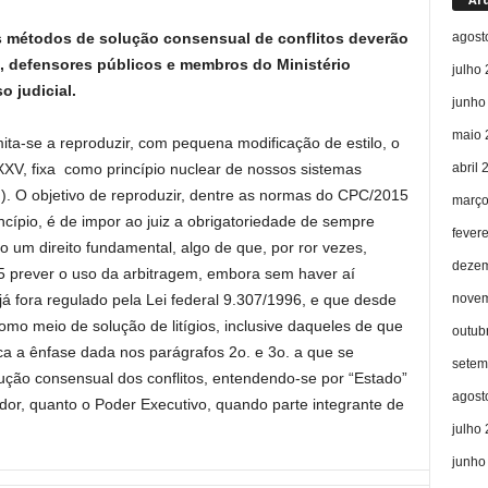
agost
os métodos de solução consensual de conflitos deverão
, defensores públicos e membros do Ministério
julho
o judicial.
junho
maio 
ta-se a reproduzir, com pequena modificação de estilo, o
abril 
XXV, fixa como princípio nuclear de nossos sistemas
tc…). O objetivo de reproduzir, dentre as normas do CPC/2015
março
ncípio, é de impor ao juiz a obrigatoriedade de sempre
fever
mo um direito fundamental, algo de que, por ror vezes,
dezem
5 prever o uso da arbitragem, embora sem haver aí
novem
o já fora regulado pela Lei federal 9.307/1996, e que desde
omo meio de solução de litígios, inclusive daqueles de que
outub
fica a ênfase dada nos parágrafos 2o. e 3o. a que se
setem
ução consensual dos conflitos, entendendo-se por “Estado”
agost
ador, quanto o Poder Executivo, quando parte integrante de
julho
junho