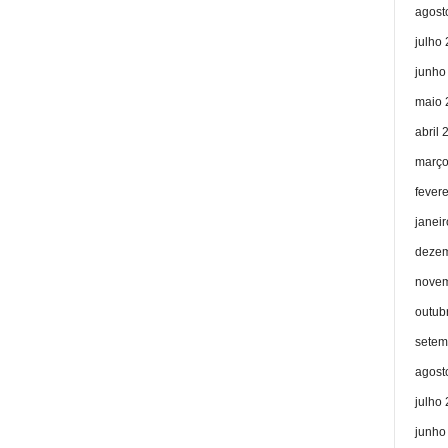
agost
julho
junho
maio 
abril 
março
fever
janei
dezem
novem
outub
setem
agost
julho
junho