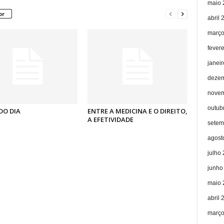
maio 
or
abril 
março
fever
janei
dezem
novem
outub
DO DIA
ENTRE A MEDICINA E O DIREITO,
A EFETIVIDADE
setem
agost
julho
junho
maio 
abril 
março