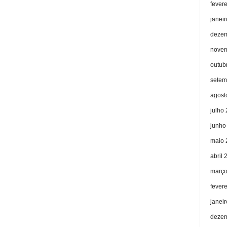
fever
janei
dezem
novem
outub
setem
agost
julho
junho
maio 
abril 
março
fever
janei
dezem