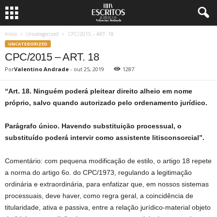
Início
Uncategorized
CPC/2015 – ART. 18
UNCATEGORIZED
CPC/2015 – ART. 18
Por
Valentino Andrade
-
out 25, 2019
1287
“Art. 18. Ninguém poderá pleitear direito alheio em nome
próprio, salvo quando autorizado pelo ordenamento jurídico.
Parágrafo único. Havendo substituição processual, o
substituído poderá intervir como assistente litisconsorcial”.
Comentário: com pequena modificação de estilo, o artigo 18 repete
a norma do artigo 6o. do CPC/1973, regulando a legitimação
ordinária e extraordinária, para enfatizar que, em nossos sistemas
processuais, deve haver, como regra geral, a coincidência de
titularidade, ativa e passiva, entre a relação jurídico-material objeto