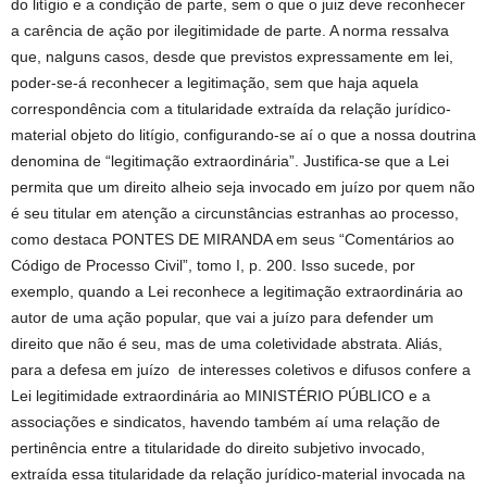
do litígio e a condição de parte, sem o que o juiz deve reconhecer
a carência de ação por ilegitimidade de parte. A norma ressalva
que, nalguns casos, desde que previstos expressamente em lei,
poder-se-á reconhecer a legitimação, sem que haja aquela
correspondência com a titularidade extraída da relação jurídico-
material objeto do litígio, configurando-se aí o que a nossa doutrina
denomina de “legitimação extraordinária”. Justifica-se que a Lei
permita que um direito alheio seja invocado em juízo por quem não
é seu titular em atenção a circunstâncias estranhas ao processo,
como destaca PONTES DE MIRANDA em seus “Comentários ao
Código de Processo Civil”, tomo I, p. 200. Isso sucede, por
exemplo, quando a Lei reconhece a legitimação extraordinária ao
autor de uma ação popular, que vai a juízo para defender um
direito que não é seu, mas de uma coletividade abstrata. Aliás,
para a defesa em juízo de interesses coletivos e difusos confere a
Lei legitimidade extraordinária ao MINISTÉRIO PÚBLICO e a
associações e sindicatos, havendo também aí uma relação de
pertinência entre a titularidade do direito subjetivo invocado,
extraída essa titularidade da relação jurídico-material invocada na