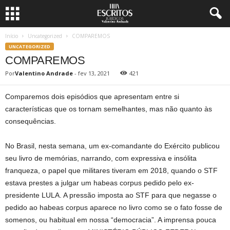
Início
Uncategorized
COMPAREMOS
UNCATEGORIZED
COMPAREMOS
Por
Valentino Andrade
-
fev 13, 2021
421
Comparemos dois episódios que apresentam entre si
características que os tornam semelhantes, mas não quanto às
consequências.
No Brasil, nesta semana, um ex-comandante do Exército publicou
seu livro de memórias, narrando, com expressiva e insólita
franqueza, o papel que militares tiveram em 2018, quando o STF
estava prestes a julgar um habeas corpus pedido pelo ex-
presidente LULA. A pressão imposta ao STF para que negasse o
pedido ao habeas corpus aparece no livro como se o fato fosse de
somenos, ou habitual em nossa “democracia”. A imprensa pouca