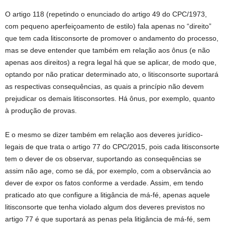
O artigo 118 (repetindo o enunciado do artigo 49 do CPC/1973,
com pequeno aperfeiçoamento de estilo) fala apenas no “direito”
que tem cada litisconsorte de promover o andamento do processo,
mas se deve entender que também em relação aos ônus (e não
apenas aos direitos) a regra legal há que se aplicar, de modo que,
optando por não praticar determinado ato, o litisconsorte suportará
as respectivas consequências, as quais a princípio não devem
prejudicar os demais litisconsortes. Há ônus, por exemplo, quanto
à produção de provas.
E o mesmo se dizer também em relação aos deveres jurídico-
legais de que trata o artigo 77 do CPC/2015, pois cada litisconsorte
tem o dever de os observar, suportando as consequências se
assim não age, como se dá, por exemplo, com a observância ao
dever de expor os fatos conforme a verdade. Assim, em tendo
praticado ato que configure a litigância de má-fé, apenas aquele
litisconsorte que tenha violado algum dos deveres previstos no
artigo 77 é que suportará as penas pela litigância de má-fé, sem