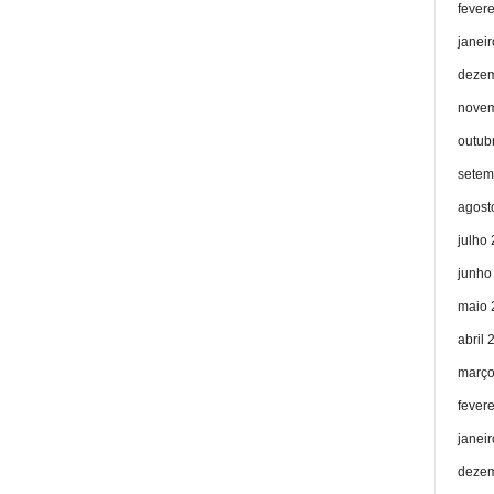
fever
janei
dezem
novem
outub
setem
agost
julho
junho
maio 
abril 
março
fever
janei
dezem