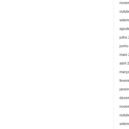
novem
outub
setem
agost
julho
junho
maio 
abril 
março
fever
janei
dezem
novem
outub
setem