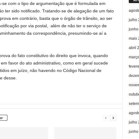
iza-se com o tipo de argumentação que é formulada em
agost
ão ter sido notificado. Tratando-se de alegação de um fato
 prova em contrário, basta que o órgão de trânsito, ao ser
julho
ificação por via postal, além de não ter o serviço de
junho
caminhamento da correspondência, presumindo-se aí a
maio 
abril 
ova do fato constitutivo do direito que invoca, quando
março
e em favor do ato administrativo, como em geral sucede
fever
utidos em juízo, não havendo no Código Nacional de
dezem
te desse.
novem
outub
setem
agost
or
julho
junho