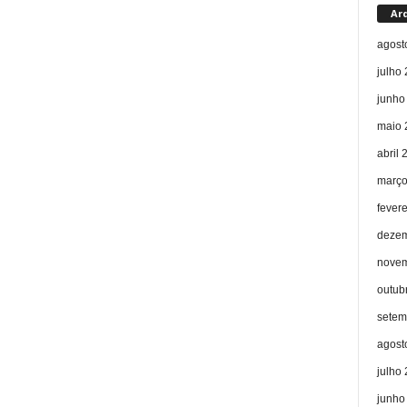
Ar
agost
julho
junho
maio 
abril 
março
fever
dezem
novem
outub
setem
agost
julho
junho