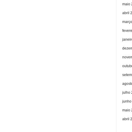
maio 
abril 
março
fever
janei
dezem
novem
outub
setem
agost
julho
junho
maio 
abril 