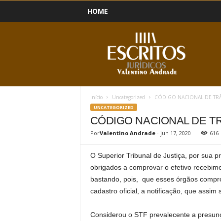
HOME
B
l
o
g
Início
Uncategorized
CÓDIGO NACIONAL DE TRÂN
UNCATEGORIZED
CÓDIGO NACIONAL DE TR
Por
Valentino Andrade
-
jun 17, 2020
616
O Superior Tribunal de Justiça, por sua p
obrigados a comprovar o efetivo recebiment
bastando, pois, que esses órgãos compr
cadastro oficial, a notificação, que assim
Considerou o STF prevalecente a presunç