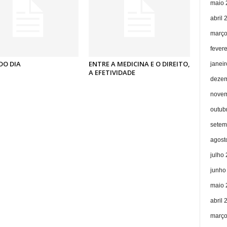
maio 
abril 
março
fever
DO DIA
ENTRE A MEDICINA E O DIREITO,
janei
A EFETIVIDADE
dezem
novem
outub
setem
agost
julho
junho
maio 
abril 
março