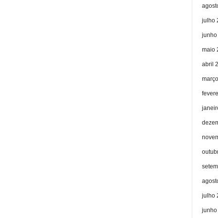
agost
julho
junho
maio 
abril 
março
fever
janei
dezem
novem
outub
setem
agost
julho
junho