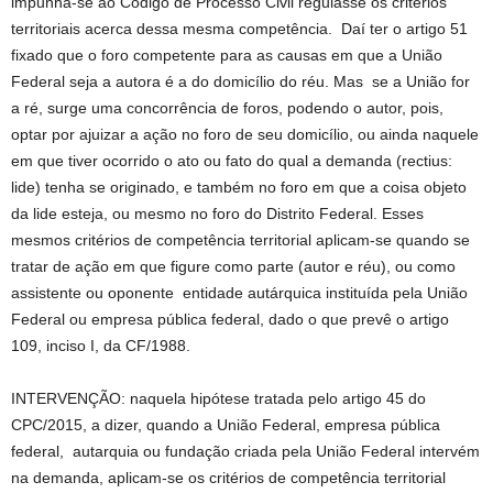
impunha-se ao Código de Processo Civil regulasse os critérios
territoriais acerca dessa mesma competência. Daí ter o artigo 51
fixado que o foro competente para as causas em que a União
Federal seja a autora é a do domicílio do réu. Mas se a União for
a ré, surge uma concorrência de foros, podendo o autor, pois,
optar por ajuizar a ação no foro de seu domicílio, ou ainda naquele
em que tiver ocorrido o ato ou fato do qual a demanda (rectius:
lide) tenha se originado, e também no foro em que a coisa objeto
da lide esteja, ou mesmo no foro do Distrito Federal. Esses
mesmos critérios de competência territorial aplicam-se quando se
tratar de ação em que figure como parte (autor e réu), ou como
assistente ou oponente entidade autárquica instituída pela União
Federal ou empresa pública federal, dado o que prevê o artigo
109, inciso I, da CF/1988.
INTERVENÇÃO: naquela hipótese tratada pelo artigo 45 do
CPC/2015, a dizer, quando a União Federal, empresa pública
federal, autarquia ou fundação criada pela União Federal intervém
na demanda, aplicam-se os critérios de competência territorial