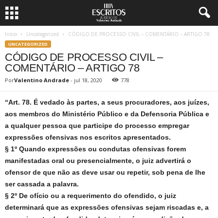
Início
Uncategorized
CÓDIGO DE PROCESSO CIVIL – COMENTÁRIO – ARTIGO 78
UNCATEGORIZED
CÓDIGO DE PROCESSO CIVIL –
COMENTÁRIO – ARTIGO 78
Por
Valentino Andrade
-
jul 18, 2020
778
“Art. 78. É vedado às partes, a seus procuradores, aos juízes,
aos membros do Ministério Público e da Defensoria Pública e
a qualquer pessoa que participe do processo empregar
expressões ofensivas nos escritos apresentados.
§ 1º Quando expressões ou condutas ofensivas forem
manifestadas oral ou presencialmente, o juiz advertirá o
ofensor de que não as deve usar ou repetir, sob pena de lhe
ser cassada a palavra.
§ 2º De ofício ou a requerimento do ofendido, o juiz
determinará que as expressões ofensivas sejam riscadas e, a