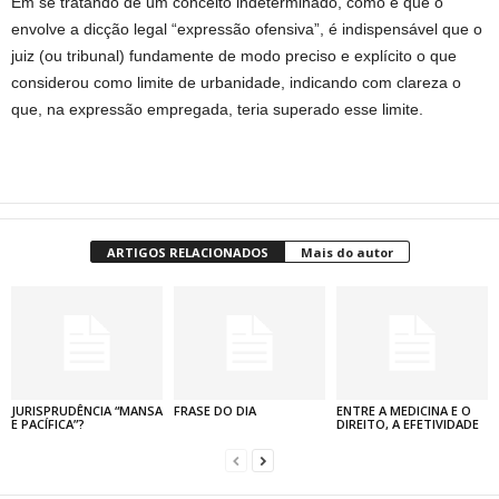
Em se tratando de um conceito indeterminado, como é que o
envolve a dicção legal “expressão ofensiva”, é indispensável que o
juiz (ou tribunal) fundamente de modo preciso e explícito o que
considerou como limite de urbanidade, indicando com clareza o
que, na expressão empregada, teria superado esse limite.
ARTIGOS RELACIONADOS
Mais do autor
JURISPRUDÊNCIA “MANSA
FRASE DO DIA
ENTRE A MEDICINA E O
E PACÍFICA”?
DIREITO, A EFETIVIDADE