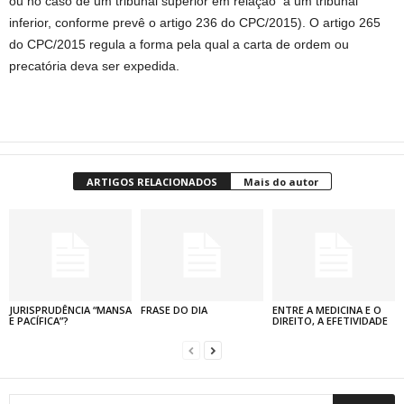
ou no caso de um tribunal superior em relação a um tribunal
inferior, conforme prevê o artigo 236 do CPC/2015). O artigo 265
do CPC/2015 regula a forma pela qual a carta de ordem ou
precatória deva ser expedida.
ARTIGOS RELACIONADOS
Mais do autor
JURISPRUDÊNCIA “MANSA
FRASE DO DIA
ENTRE A MEDICINA E O
E PACÍFICA”?
DIREITO, A EFETIVIDADE