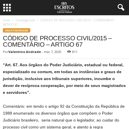
Início
Uncategorized
CÓDIGO DE PROCESSO CIVIL/2015 – COMENTÁRIO –
ARTIGO 67
UNCATEGORIZED
CÓDIGO DE PROCESSO CIVIL/2015 –
COMENTÁRIO – ARTIGO 67
Por
Valentino Andrade
-
mar 7, 2020
811
“Art. 67. Aos órgãos do Poder Judiciário, estadual ou federal,
especializado ou comum, em todas as instâncias e graus de
jurisdição, inclusive aos tribunais superiores, incumbe o
dever de recíproca cooperação, por meio de seus magistrados
e servidores”.
Comentário: em tendo o artigo 92 da Constituição da República de
1988 enumerado os diversos órgãos que compõem o Poder
Judiciário brasileiro, seria natural que o legislador, ao cuidar do
processo civil como um sistema geral, e atento à regra