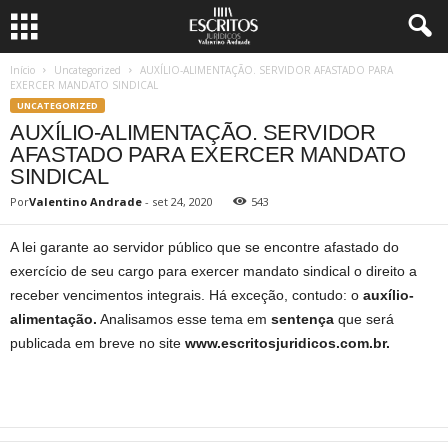
Início
Uncategorized
AUXÍLIO-ALIMENTAÇÃO. SERVIDOR AFASTADO PARA
EXERCER MANDATO SINDICAL
UNCATEGORIZED
AUXÍLIO-ALIMENTAÇÃO. SERVIDOR
AFASTADO PARA EXERCER MANDATO
SINDICAL
Por
Valentino Andrade
-
set 24, 2020
543
A lei garante ao servidor público que se encontre afastado do
exercício de seu cargo para exercer mandato sindical o direito a
receber vencimentos integrais. Há exceção, contudo: o
auxílio-
alimentação.
Analisamos esse tema em
sentença
que será
publicada em breve no site
www.escritosjuridicos.com.br.