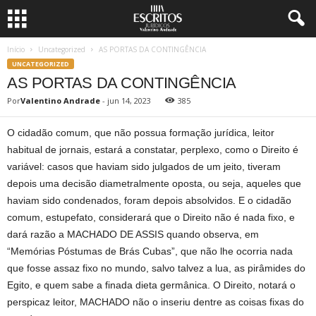
Início
Uncategorized
AS PORTAS DA CONTINGÊNCIA
UNCATEGORIZED
AS PORTAS DA CONTINGÊNCIA
Por
Valentino Andrade
-
jun 14, 2023
385
O cidadão comum, que não possua formação jurídica, leitor
habitual de jornais, estará a constatar, perplexo, como o Direito é
variável: casos que haviam sido julgados de um jeito, tiveram
depois uma decisão diametralmente oposta, ou seja, aqueles que
haviam sido condenados, foram depois absolvidos. E o cidadão
comum, estupefato, considerará que o Direito não é nada fixo, e
dará razão a MACHADO DE ASSIS quando observa, em
“Memórias Póstumas de Brás Cubas”, que não lhe ocorria nada
que fosse assaz fixo no mundo, salvo talvez a lua, as pirâmides do
Egito, e quem sabe a finada dieta germânica. O Direito, notará o
perspicaz leitor, MACHADO não o inseriu dentre as coisas fixas do