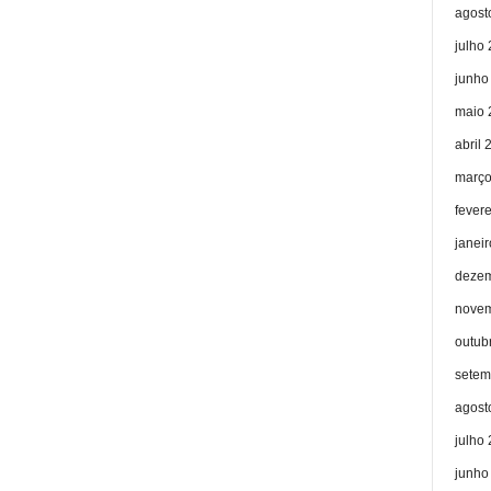
agost
julho
junho
maio 
abril 
março
fever
janei
dezem
novem
outub
setem
agost
julho
junho