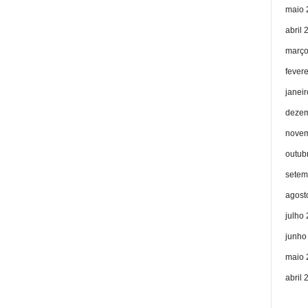
maio 
abril 
março
fever
janei
dezem
novem
outub
setem
agost
julho
junho
maio 
abril 