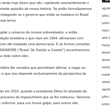
, e ainda hoje dizem que não, rejeitando veementemente o
agost
rtante episódio de nossa história. Se então formulássemos
indagando se o governo que então se instalara no Brasil
julho
esse termo.
junho
maio 
liar o universo de nossos entrevistados, e então
abril 
ação brasileira o que viam em 1964, afirmariam com
com ele instalada uma democracia. E se formos consultar
março
KIMORE (“Brasil: De Getúlio a Castelo”) encontraremos
fever
a visão sobre eles.
dezem
novem
tidos tão variados que permitiriam afirmar, e negar ao
 e que isso depende exclusivamente da perspectiva de
outub
setem
agost
ido em 2016, quando a presidenta Dilma foi afastada da
julho
 processo de impeachment que se lhe instaurou. Veremos
é uniforme: para uns houve golpe; para outros não.
junho