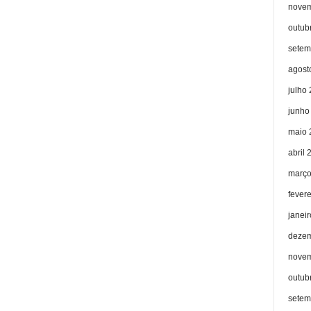
novem
outub
setem
agost
julho
junho
maio 
abril 
março
fever
janei
dezem
novem
outub
setem