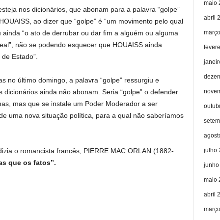
maio 
esteja nos dicionários, que abonam para a palavra “golpe”
abril 
a HOUAISS, ao dizer que “golpe” é “um movimento pelo qual
março
 ainda “o ato de derrubar ou dar fim a alguém ou alguma
leal”, não se podendo esquecer que HOUAISS ainda
fever
e de Estado”.
janei
dezem
as no último domingo, a palavra “golpe” ressurgiu e
novem
 dicionários ainda não abonam. Seria “golpe” o defender
nas, mas que se instale um Poder Moderador a ser
outub
 de uma nova situação política, para a qual não saberíamos
setem
agost
julho
dizia o romancista francês, PIERRE MAC ORLAN (1882-
as que os fatos”.
junho
maio 
abril 
março