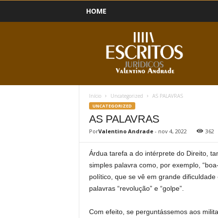
HOME
B
l
o
g
Início
Uncategorized
AS PALAVRAS
UNCATEGORIZED
AS PALAVRAS
Por
Valentino Andrade
-
nov 4, 2022
362
Árdua tarefa a do intérprete do Direito,
simples palavra como, por exemplo, “boa-
político, que se vê em grande dificuldad
palavras “revolução” e “golpe”.
Com efeito, se perguntássemos aos milit