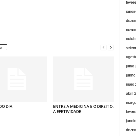
fever
janei
dezem
novem
outub
or
setem
agost
julho
junho
maio 
abril 
março
DO DIA
ENTRE A MEDICINA E O DIREITO,
A EFETIVIDADE
fever
janei
dezem