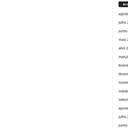
Ar
agost
julho
junho
maio 
abril 
março
fever
dezem
novem
outub
setem
agost
julho
junho