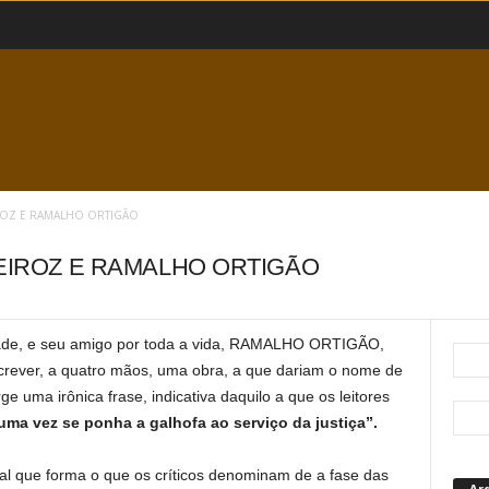
IROZ E RAMALHO ORTIGÃO
UEIROZ E RAMALHO ORTIGÃO
ade, e seu amigo por toda a vida, RAMALHO ORTIGÃO,
screver, a quatro mãos, uma obra, a que dariam o nome de
e uma irônica frase, indicativa daquilo a que os leitores
uma vez se ponha a galhofa ao serviço da justiça”.
ial que forma o que os críticos denominam de a fase das
Ar