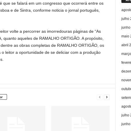
 é que se falará em um congresso que ocorrerá entre os
agost
sboa e de Sintra, conforme noticia o jornal português,
julho
junho
leitor volte a percorrer as imorredouras páginas de “As
maio 
EÇA, quanto aqueles de RAMALHO ORTIGÃO. A propósito,
abril 
e, dentre as obras completas de RAMALHO ORTIGÃO, os
 o leitor a oportunidade de se deliciar com a produção
março
s.
fever
dezem
novem
outub
or
setem
agost
julho
junho