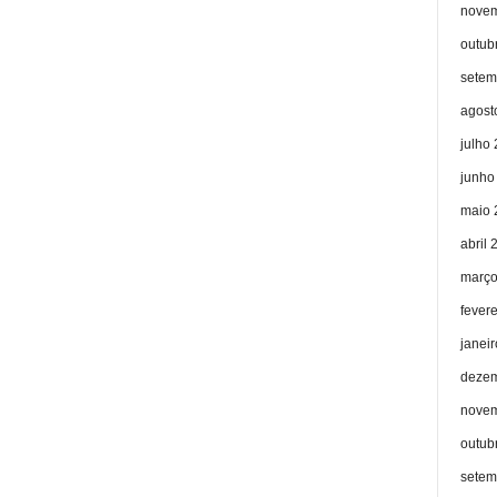
novem
outub
setem
agost
julho
junho
maio 
abril 
março
fever
janei
dezem
novem
outub
setem