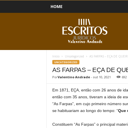
HOME
B
l
o
g
Início
Uncategorized
AS FARPAS – EÇA DE QUE
UNCATEGORIZED
AS FARPAS – EÇA DE Q
Por
Valentino Andrade
-
out 10, 2021
692
Em 1871, EÇA, então com 26 anos de id
então com 35 anos, tiveram a ideia de e
“As Farpas”, em cujo primeiro número surg
se habituariam ao longo do tempo: “
Que 
Constituem “As Farpas” o principal mater