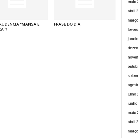
maio 
abril 
março
RUDÊNCIA “MANSA E
FRASE DO DIA
CA”?
fever
janei
dezem
novem
outub
setem
agost
julho
junho
maio 
abril 
março