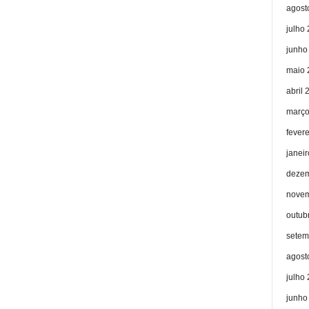
agost
julho
junho
maio 
abril 
março
fever
janei
dezem
novem
outub
setem
agost
julho
junho