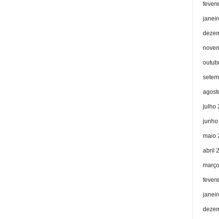
fever
janei
dezem
novem
outub
setem
agost
julho
junho
maio 
abril 
março
fever
janei
dezem