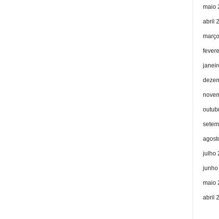
maio 
abril 
março
fever
janei
dezem
novem
outub
setem
agost
julho
junho
maio 
abril 