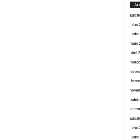
Ar
agost
julho
junho
maio 
abril 
março
fever
dezem
novem
outub
setem
agost
julho
junho