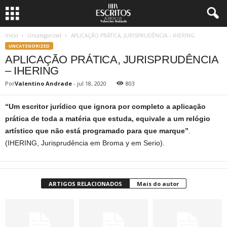
Início
Uncategorized
APLICAÇÃO PRÁTICA, JURISPRUDÊNCIA – IHERING
UNCATEGORIZED
APLICAÇÃO PRÁTICA, JURISPRUDÊNCIA
– IHERING
Por
Valentino Andrade
-
jul 18, 2020
803
“Um escritor jurídico que ignora por completo a aplicação
prática de toda a matéria que estuda, equivale a um relógio
artístico que não está programado para que
marque”
.
(IHERING, Jurisprudência em Broma y em Serio).
ARTIGOS RELACIONADOS
Mais do autor