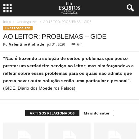
Início
Uncategorized
AO LEITOR: PROBLEMAS – GIDE
UNCATEGORIZED
AO LEITOR: PROBLEMAS – GIDE
Por
Valentino Andrade
-
jul 31, 2020
644
“Não é trazendo a solução de certos problemas que posso
prestar um verdadeiro serviço ao leitor; mas sim forçando-o a
refletir sobre esses problemas para os quais não admito que
possa haver outra solução senão uma particular e pessoal”.
(GIDE, Diário dos Moedeiros Falsos).
ARTIGOS RELACIONADOS
Mais do autor