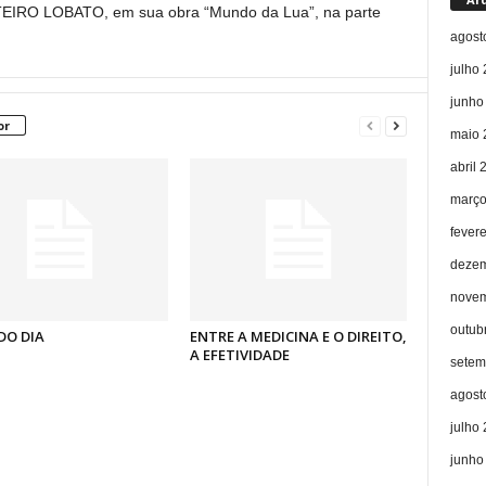
TEIRO LOBATO, em sua obra “Mundo da Lua”, na parte
agost
julho
junho
or
maio 
abril 
março
fever
dezem
novem
outub
DO DIA
ENTRE A MEDICINA E O DIREITO,
A EFETIVIDADE
setem
agost
julho
junho