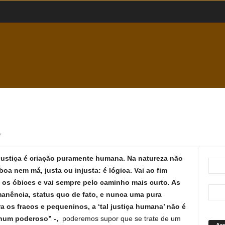
7
 justiça é criação puramente humana. Na natureza não
 boa nem má, justa ou injusta: é lógica. Vai ao fim
os óbices e vai sempre pelo caminho mais curto. As
anência, status quo de fato, e nunca uma pura
 os fracos e pequeninos, a ‘tal justiça humana’ não é
 num poderoso” -,
poderemos supor que se trate de um
Ar