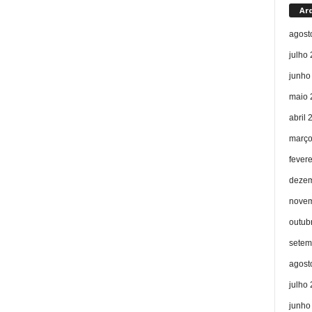
Ar
agost
julho
junho
maio 
abril 
março
fever
dezem
novem
outub
setem
agost
julho
junho