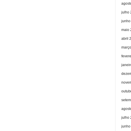
agost
julho
junho
maio 
abril 
março
fever
janei
dezem
novem
outub
setem
agost
julho
junho