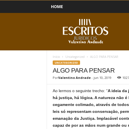
HOME
B
l
o
g
Início
Uncategorized
ALGO PARA PENSAR
UNCATEGORIZED
ALGO PARA PENSAR
Por
Valentino Andrade
-
jun 10, 2019
102
Ao lermos o seguinte trecho: “
A ideia da
há justiça, há lógica. A natureza não é
cegamente colimado, através de todos 
leis só representam conservação, perm
emanação da Justiça. Implacável contra
capaz de por as mãos num grande ou