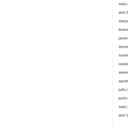
maio 
abril 
março
fever
janei
dezem
novem
outub
setem
agost
julho
junho
maio 
abril 