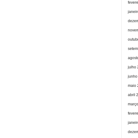
fever
janei
dezem
novem
outub
setem
agost
julho
junho
maio 
abril 
março
fever
janei
dezem