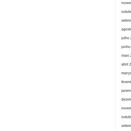
novem
outub
setem
agost
julho
junho
maio 
abril 
março
fever
janei
dezem
novem
outub
setem