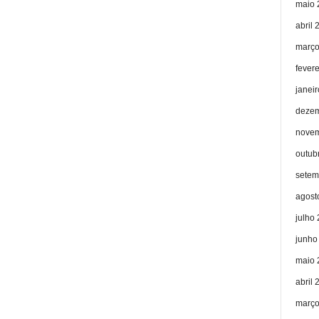
maio 
abril 
março
fever
janei
dezem
novem
outub
setem
agost
julho
junho
maio 
abril 
março