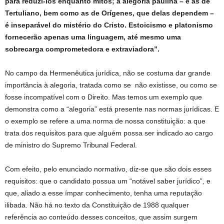
para reduzi-los enquanto mitos; a alegoria paulina – e as de
Tertuliano, bem como as de Orígenes, que delas dependem –
é inseparável do mistério do Cristo. Estoicismo e platonismo
fornecerão apenas uma linguagem, até mesmo uma
sobrecarga comprometedora e extraviadora”.
No campo da Hermenêutica jurídica, não se costuma dar grande
importância à alegoria, tratada como se não existisse, ou como se
fosse incompatível com o Direito. Mas temos um exemplo que
demonstra como a “alegoria” está presente nas normas jurídicas. E
o exemplo se refere a uma norma de nossa constituição: a que
trata dos requisitos para que alguém possa ser indicado ao cargo
de ministro do Supremo Tribunal Federal.
Com efeito, pelo enunciado normativo, diz-se que são dois esses
requisitos: que o candidato possua um “notável saber jurídico”, e
que, aliado a esse ímpar conhecimento, tenha uma reputação
ilibada. Não há no texto da Constituição de 1988 qualquer
referência ao conteúdo desses conceitos, que assim surgem