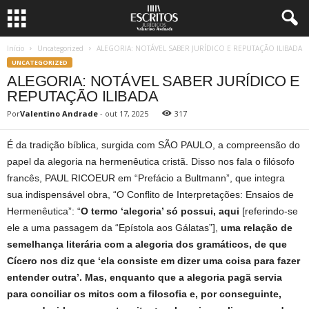
Início
Uncategorized
ALEGORIA: NOTÁVEL SABER JURÍDICO E REPUTAÇÃO ILIBADA
UNCATEGORIZED
ALEGORIA: NOTÁVEL SABER JURÍDICO E
REPUTAÇÃO ILIBADA
Por
Valentino Andrade
-
out 17, 2025
317
É da tradição bíblica, surgida com SÃO PAULO, a compreensão do
papel da alegoria na hermenêutica cristã. Disso nos fala o filósofo
francês, PAUL RICOEUR em “Prefácio a Bultmann”, que integra
sua indispensável obra, “O Conflito de Interpretações: Ensaios de
Hermenêutica”: “
O termo ‘alegoria’ só possui, aqui
[referindo-se
ele a uma passagem da “Epístola aos Gálatas”],
uma relação de
semelhança literária com a alegoria dos gramáticos, de que
Cícero nos diz que ‘ela consiste em dizer uma coisa para fazer
entender outra’. Mas, enquanto que a alegoria pagã servia
para conciliar os mitos com a filosofia e, por conseguinte,