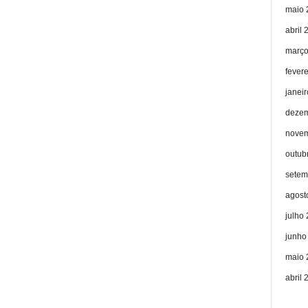
maio 
abril 
março
fever
janei
dezem
novem
outub
setem
agost
julho
junho
maio 
abril 