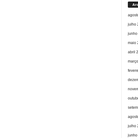
Ar
agost
julho
junho
maio 
abril 
março
fever
dezem
novem
outub
setem
agost
julho
junho