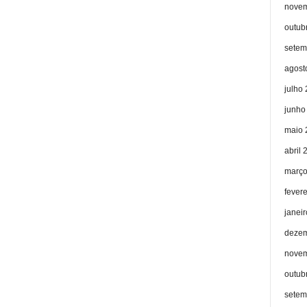
novem
outub
setem
agost
julho
junho
maio 
abril 
março
fever
janei
dezem
novem
outub
setem