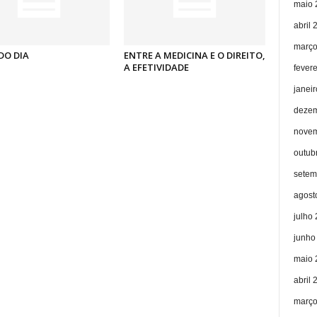
maio 
abril 
março
DO DIA
ENTRE A MEDICINA E O DIREITO,
A EFETIVIDADE
fever
janei
dezem
novem
outub
setem
agost
julho
junho
maio 
abril 
março