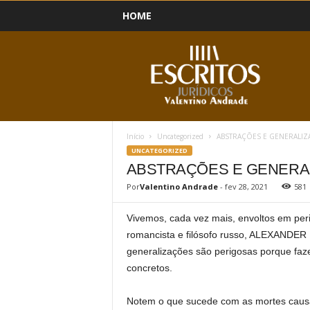
HOME
B
l
o
g
Início
Uncategorized
ABSTRAÇÕES E GENERALIZ
UNCATEGORIZED
ABSTRAÇÕES E GENERA
Por
Valentino Andrade
-
fev 28, 2021
581
Vivemos, cada vez mais, envoltos em peri
romancista e filósofo russo, ALEXANDE
generalizações são perigosas porque faz
concretos.
Notem o que sucede com as mortes causa