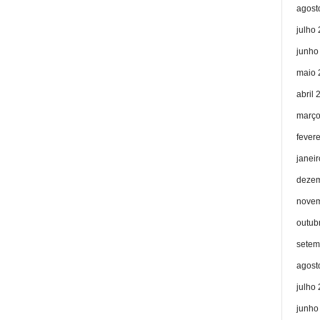
agost
julho
junho
maio 
abril 
março
fever
janei
dezem
novem
outub
setem
agost
julho
junho