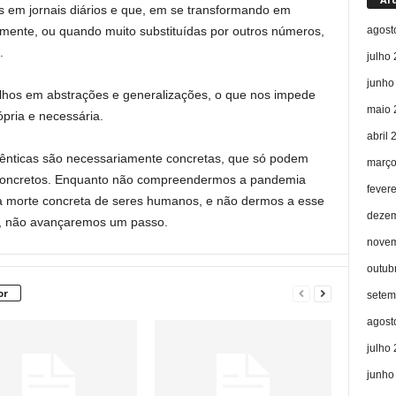
 em jornais diários e que, em se transformando em
agost
amente, ou quando muito substituídas por outros números,
.
julho
junho
lhos em abstrações e generalizações, o que nos impede
maio 
ria e necessária.
abril 
ênticas são necessariamente concretas, que só podem
março
concretos. Enquanto não compreendermos a pandemia
fever
 morte concreta de seres humanos, e não dermos a esse
dezem
a, não avançaremos um passo.
novem
outub
or
setem
agost
julho
junho