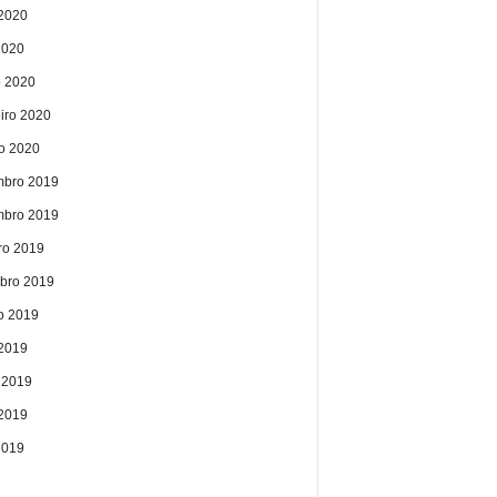
2020
2020
 2020
eiro 2020
ro 2020
bro 2019
bro 2019
ro 2019
bro 2019
o 2019
 2019
 2019
2019
2019