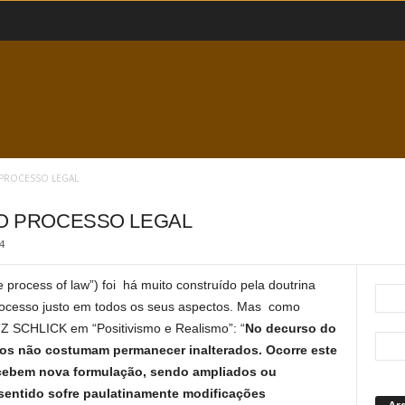
 PROCESSO LEGAL
DO PROCESSO LEGAL
4
e process of law”) foi há muito construído pela doutrina
processo justo em todos os seus aspectos. Mas como
TZ SCHLICK em “Positivismo e Realismo”: “
No decurso do
ios não costumam permanecer inalterados. Ocorre este
ecebem nova formulação, sendo ampliados ou
 sentido sofre paulatinamente modificações
Ar