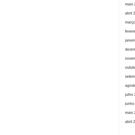
maio 
abril 
março
fever
janei
dezem
novem
outub
setem
agost
julho
junho
maio 
abril 