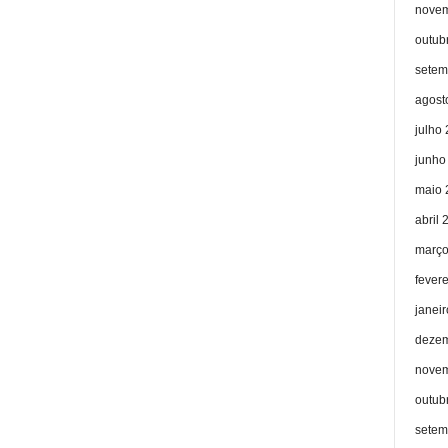
novem
outub
setem
agost
julho
junho
maio 
abril 
março
fever
janei
dezem
novem
outub
setem