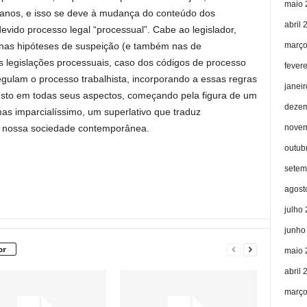
maio 
s anos, e isso se deve à mudança do conteúdo dos
abril 
evido processo legal “processual”. Cabe ao legislador,
março
s nas hipóteses de suspeição (e também nas de
s legislações processuais, caso dos códigos de processo
fever
gulam o processo trabalhista, incorporando a essas regras
janei
sto em todas seus aspectos, começando pela figura de um
dezem
mas imparcialíssimo, um superlativo que traduz
novem
m nossa sociedade contemporânea.
outub
setem
agost
julho
junho
or
maio 
abril 
março