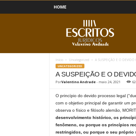
HOME
B
l
o
g
Início
Uncategorized
A SUSPEIÇÃO E O DEVIDO
UNCATEGORIZED
A SUSPEIÇÃO E O DEVI
Por
Valentino Andrade
-
maio 24, 2021
62
O princípio do devido processo legal (“du
com o objetivo principal de garantir um 
observa o físico e filósofo alemão, MORI
desenvolvimento histórico, os princíp
fenômeno, ou porque os princípios r
restringidos, ou porque o seu próprio