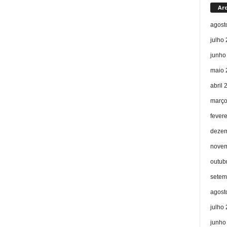
Ar
agost
julho
junho
maio 
abril 
março
fever
dezem
novem
outub
setem
agost
julho
junho