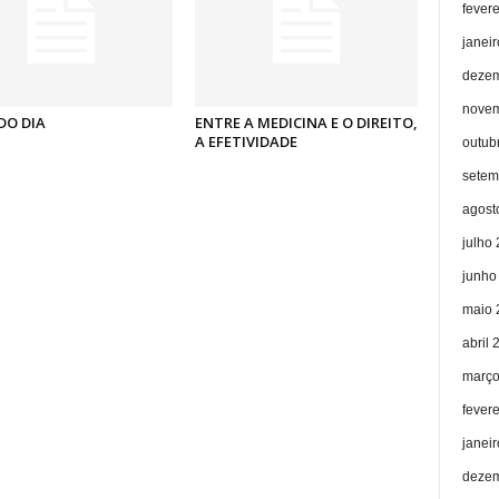
fever
janei
dezem
novem
DO DIA
ENTRE A MEDICINA E O DIREITO,
A EFETIVIDADE
outub
setem
agost
julho
junho
maio 
abril 
março
fever
janei
dezem