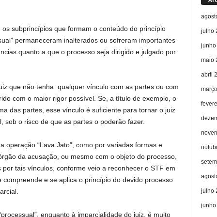
agost
 os subprincípios que formam o conteúdo do princípio
julho
ssual” permaneceram inalterados ou sofreram importantes
junho
cias quanto a que o processo seja dirigido e julgado por
maio 
abril 
juiz que não tenha qualquer vínculo com as partes ou com
março
ido com o maior rigor possível. Se, a título de exemplo, o
fever
a das partes, esse vínculo é suficiente para tornar o juiz
dezem
, sob o risco de que as partes o poderão fazer.
novem
a operação “Lava Jato”, como por variadas formas e
outub
 órgão da acusação, ou mesmo com o objeto do processo,
setem
por tais vínculos, conforme veio a reconhecer o STF em
agost
e compreende e se aplica o princípio do devido processo
julho
rcial.
junho
processual”, enquanto à imparcialidade do juiz, é muito