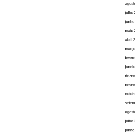
agost
julho
junho
maio 
abril 
março
fever
janei
dezem
novem
outub
setem
agost
julho
junho