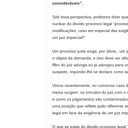
consideráveis”.
Sob essa perspectiva, podemos dizer que
nuclear do devido processo legal “proce
modificações, caso em especial das exigên
um juiz imparcial?
Um processo justo exige, por óbvio, um 
o objeto da demanda, e isso deve ser afer
filho do juiz advoga ou já advogou para um
suspeito, impondo-lhe se declare como tal
Vimos recentemente, no rumoroso caso d
meios surgem os vínculos do juiz com o
e como os julgamentos são contaminados 
uma posição que reflete quão diferente s
legal em face da exigência de um juiz impa
O que se exige do devido processo legal “