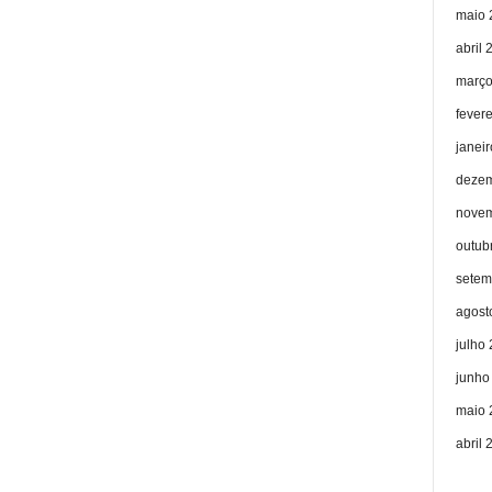
maio 
abril 
março
fever
janei
dezem
novem
outub
setem
agost
julho
junho
maio 
abril 