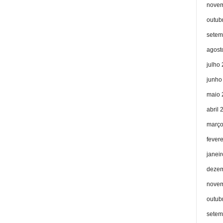
novem
outub
setem
agost
julho
junho
maio 
abril 
março
fever
janei
dezem
novem
outub
setem