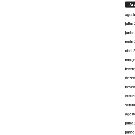
Ar
agost
julho
junho
maio 
abril 
março
fever
dezem
novem
outub
setem
agost
julho
junho