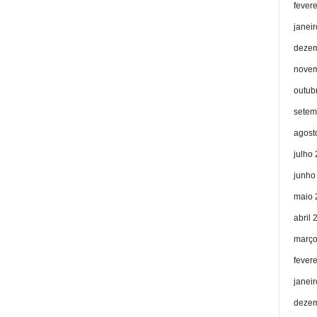
fever
janei
dezem
novem
outub
setem
agost
julho
junho
maio 
abril 
março
fever
janei
dezem