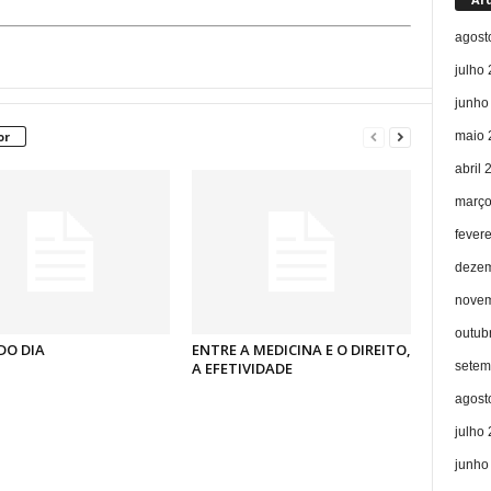
agost
julho
junho
maio 
or
abril 
março
fever
dezem
novem
outub
DO DIA
ENTRE A MEDICINA E O DIREITO,
setem
A EFETIVIDADE
agost
julho
junho