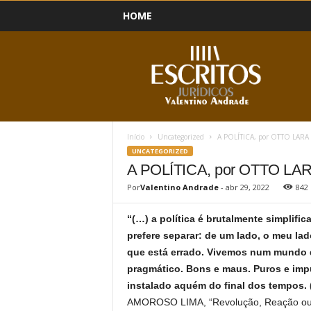
HOME
B
l
o
g
Início
Uncategorized
A POLÍTICA, por OTTO LAR
UNCATEGORIZED
A POLÍTICA, por OTTO L
Por
Valentino Andrade
-
abr 29, 2022
842
“(…) a política é brutalmente simplific
prefere separar: de um lado, o meu lado
que está errado. Vivemos num mundo d
pragmático. Bons e maus. Puros e imp
instalado aquém do final dos tempos.
AMOROSO LIMA, “Revolução, Reação ou