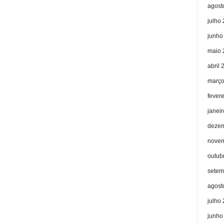
agost
julho
junho
maio 
abril 
março
fever
janei
dezem
novem
outub
setem
agost
julho
junho