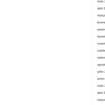
maio 
abril 
março
fever
janei
dezem
novem
outub
setem
agost
julho
junho
maio 
abril 
março