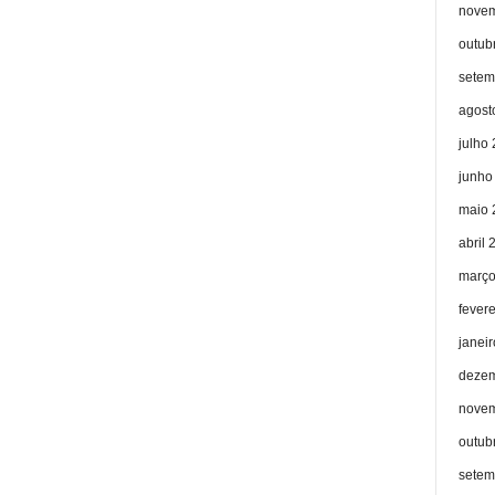
novem
outub
setem
agost
julho
junho
maio 
abril 
março
fever
janei
dezem
novem
outub
setem