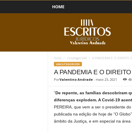
HOME
B
l
o
g
Início
Uncategorized
A PANDEMIA E O DIREITO D
UNCATEGORIZED
A PANDEMIA E O DIREITO
Por
Valentino Andrade
-
maio 23, 2021
48
“
De repente, as famílias descobriram q
diferenças explodem. A Covid-19 acen
PEREIRA, que vem a ser o presidente do I
publicada na edição de hoje de “O Globo”
âmbito da Justiça, e em especial na área