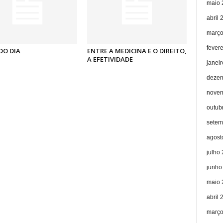
maio 
abril 
março
fever
DO DIA
ENTRE A MEDICINA E O DIREITO,
A EFETIVIDADE
janei
dezem
novem
outub
setem
agost
julho
junho
maio 
abril 
março