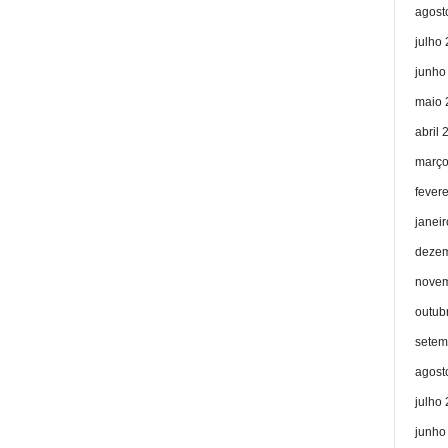
agost
julho
junho
maio 
abril 
março
fever
janei
dezem
novem
outub
setem
agost
julho
junho