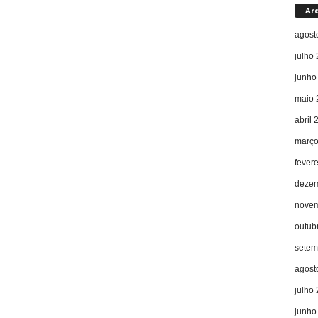
Ar
agost
julho
junho
maio 
abril 
março
fever
dezem
novem
outub
setem
agost
julho
junho