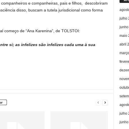
, companheiros e companheiras, pais e filhos, descobriram
agost
sciência disso, buscam a tutela jurisdicional como forma
julho
junho
tral começo de “Ana Karenina”, de TOLSTOI:
maio 
abril 
ntre si; as infelizes são infelizes cada uma à sua
março
fever
dezem
novem
outub
setem
or
agost
julho
junho