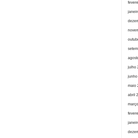
fever
janei
dezem
novem
outub
setem
agost
julho
junho
maio 
abril 
março
fever
janei
dezem