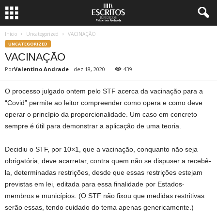
Início
Uncategorized
VACINAÇÃO
UNCATEGORIZED
VACINAÇÃO
Por
Valentino Andrade
-
dez 18, 2020
439
O processo julgado ontem pelo STF acerca da vacinação para a
“Covid” permite ao leitor compreender como opera e como deve
operar o princípio da proporcionalidade. Um caso em concreto
sempre é útil para demonstrar a aplicação de uma teoria.
Decidiu o STF, por 10×1, que a vacinação, conquanto não seja
obrigatória, deve acarretar, contra quem não se dispuser a recebê-
la, determinadas restrições, desde que essas restrições estejam
previstas em lei, editada para essa finalidade por Estados-
membros e municípios. (O STF não fixou que medidas restritivas
serão essas, tendo cuidado do tema apenas genericamente.)