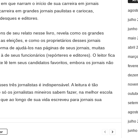
, em que narram o início de sua carreira em jornais
agost
arreira em grandes jornais paulistas e cariocas,
desques e editores.
julho
junho
e seu relato nesse livro, revela como os grandes
maio 
as eleições, e como os proprietários desses jornais
abril 
rma de ajudá-los nas páginas de seus jornais, muitas
de seus funcionários (repórteres e editores). O leitor fica
março
te lê tem seus candidatos favoritos, embora os jornais não
fever
dezem
novem
es três jornalistas é indispensável. A leitura é tão
só os jornalistas mineiros sabem fazer, na melhor escola
outub
o longo de sua vida escreveu para jornais sua
setem
agost
julho
junho
or