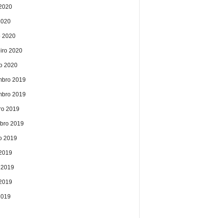
2020
2020
 2020
eiro 2020
ro 2020
bro 2019
bro 2019
ro 2019
bro 2019
o 2019
 2019
 2019
2019
2019