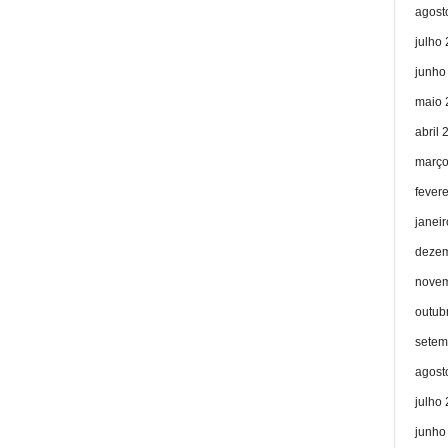
agost
julho
junho
maio 
abril 
março
fever
janei
dezem
novem
outub
setem
agost
julho
junho