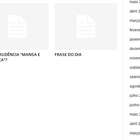
maio 
abril 
março
fever
janei
dezem
RUDÊNCIA “MANSA E
FRASE DO DIA
novem
CA”?
outub
setem
agost
julho
junho
maio 
abril 
março