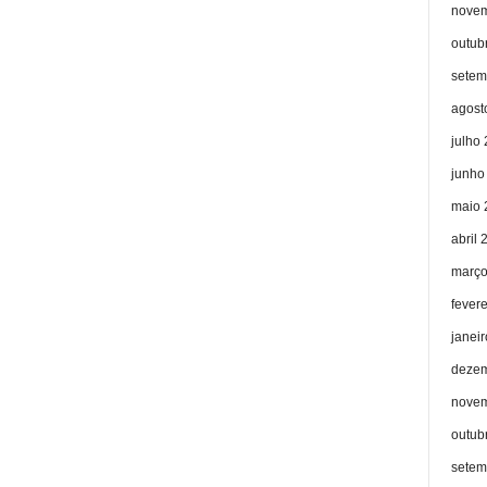
novem
outub
setem
agost
julho
junho
maio 
abril 
março
fever
janei
dezem
novem
outub
setem