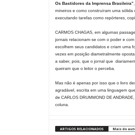
Os Bastidores da Imprensa Brasileira”
mineiros e como construíram uma sólida c
executando tarefas como repórteres, copi
CARMOS CHAGAS, em algumas passagens d
jornais relacionam-se com o poder e com 
escolhem seus candidatos e criam uma fo
vezes em posição diametralmente oposta à 
a saber, pois, que o jornal que diariamen
queiram que o leitor o perceba.
Mas não é apenas por isso que o livro dess
agradável, escrita em uma linguagem que 
de CARLOS DRUMMOND DE ANDRADE, que a
coluna.
ARTIGOS RELACIONADOS
Mais do aut