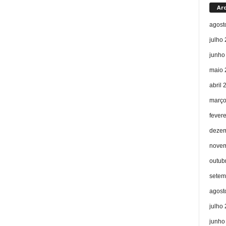
Ar
agost
julho
junho
maio 
abril 
março
fever
dezem
novem
outub
setem
agost
julho
junho