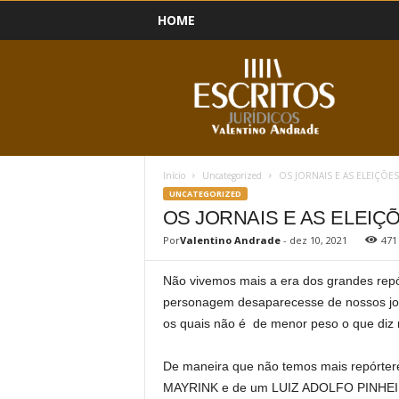
HOME
B
l
o
g
Início
Uncategorized
OS JORNAIS E AS ELEIÇÕES
UNCATEGORIZED
OS JORNAIS E AS ELEIÇ
Por
Valentino Andrade
-
dez 10, 2021
471
Não vivemos mais a era dos grandes repór
personagem desaparecesse de nossos jorna
os quais não é de menor peso o que diz r
De maneira que não temos mais repórt
MAYRINK e de um LUIZ ADOLFO PINHEIRO, 