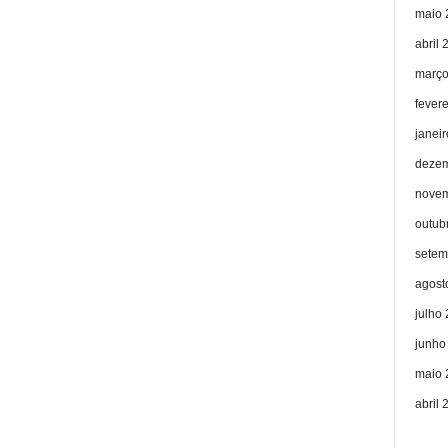
maio 
abril 
março
fever
janei
dezem
novem
outub
setem
agost
julho
junho
maio 
abril 