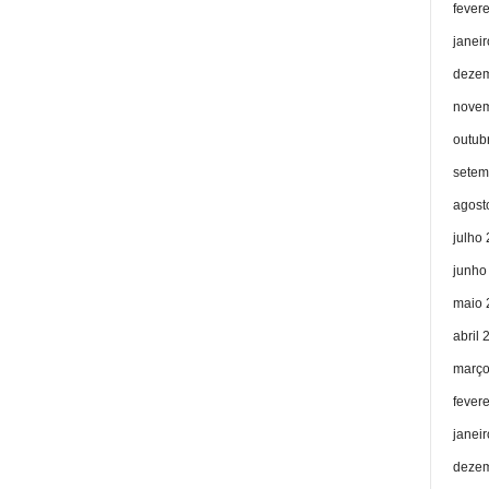
fever
janei
dezem
novem
outub
setem
agost
julho
junho
maio 
abril 
março
fever
janei
dezem