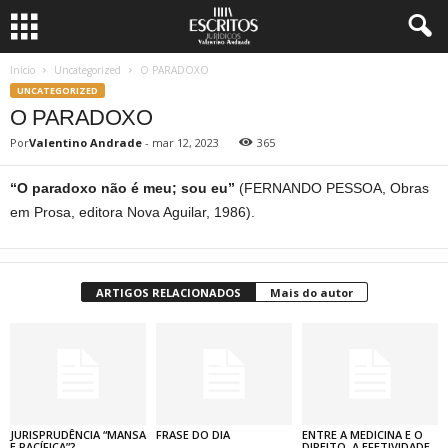
Início
Uncategorized
O PARADOXO
UNCATEGORIZED
O PARADOXO
Por
Valentino Andrade
-
mar 12, 2023
365
“O paradoxo não é meu; sou eu”
(FERNANDO PESSOA, Obras
em Prosa, editora Nova Aguilar, 1986).
ARTIGOS RELACIONADOS
Mais do autor
JURISPRUDÊNCIA “MANSA
FRASE DO DIA
ENTRE A MEDICINA E O
E PACÍFICA”?
DIREITO, A EFETIVIDADE