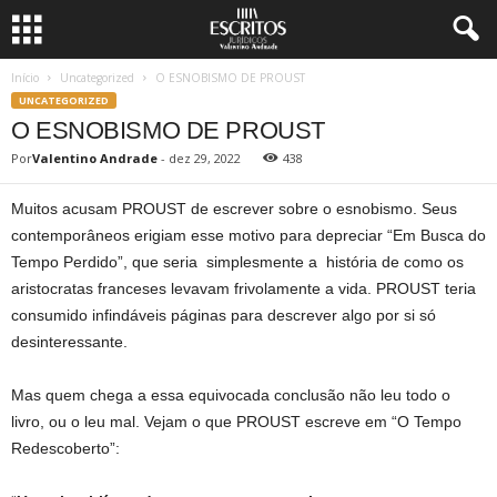
Início
Uncategorized
O ESNOBISMO DE PROUST
UNCATEGORIZED
O ESNOBISMO DE PROUST
Por
Valentino Andrade
-
dez 29, 2022
438
Muitos acusam PROUST de escrever sobre o esnobismo. Seus
contemporâneos erigiam esse motivo para depreciar “Em Busca do
Tempo Perdido”, que seria simplesmente a história de como os
aristocratas franceses levavam frivolamente a vida. PROUST teria
consumido infindáveis páginas para descrever algo por si só
desinteressante.
Mas quem chega a essa equivocada conclusão não leu todo o
livro, ou o leu mal. Vejam o que PROUST escreve em “O Tempo
Redescoberto”: