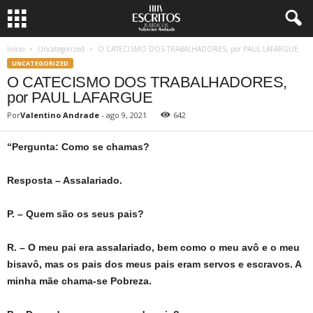
Início
Uncategorized
O CATECISMO DOS TRABALHADORES, por PAUL LAFARGUE
UNCATEGORIZED
O CATECISMO DOS TRABALHADORES,
por PAUL LAFARGUE
Por
Valentino Andrade
-
ago 9, 2021
642
“Pergunta: Como se chamas?
Resposta – Assalariado.
P. – Quem são os seus pais?
R. – O meu pai era assalariado, bem como o meu avô e o meu
bisavô, mas os pais dos meus pais eram servos e escravos. A
minha mãe chama-se Pobreza.