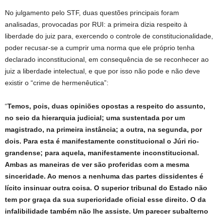
No julgamento pelo STF, duas questões principais foram
analisadas, provocadas por RUI: a primeira dizia respeito à
liberdade do juiz para, exercendo o controle de constitucionalidade,
poder recusar-se a cumprir uma norma que ele próprio tenha
declarado inconstitucional, em consequência de se reconhecer ao
juiz a liberdade intelectual, e que por isso não pode e não deve
existir o “crime de hermenêutica”:
“
Temos, pois, duas opiniões opostas a respeito do assunto,
no seio da hierarquia judicial; uma sustentada por um
magistrado, na primeira instância; a outra, na segunda, por
dois. Para esta é manifestamente constitucional o Júri rio-
grandense; para aquela, manifestamente inconstitucional.
Ambas as maneiras de ver são proferidas com a mesma
sinceridade. Ao menos a nenhuma das partes dissidentes é
lícito insinuar outra coisa. O superior tribunal do Estado não
tem por graça da sua superioridade oficial esse direito. O da
infalibilidade também não lhe assiste. Um parecer subalterno