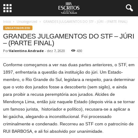
Início
Uncategorized
GRANDES JULGAMENTOS DO STF – JÚRI – (PARTE FINAL)
UNCATEGORIZED
GRANDES JULGAMENTOS DO STF – JÚRI
– (PARTE FINAL)
Por
Valentino Andrade
-
dez 7, 2020
430
Conforme começamos a ver nas duas partes anteriores, o STF, em
1897, enfrentaria a questão da instituição do júri. Um Estado-
membro, o Rio Grande do Sul, legislara a respeito, para determinar
que o voto dos jurados fosse a descoberto (sem sigilo), e ainda
para proibir a recusa peremptória aos jurados. Alcides de
Mendonça Lima, então juiz naquele Estado (depois viria a se tornar
um famoso jurista, historiador e político), recusara-se a aplicar a
lei gaúcha, alegando-a inconstitucional. Foi processado
criminalmente e condenado. Recorreu ao STF com o patrocínio de
RUI BARBOSA, e ali foi absolvido por unanimidade.