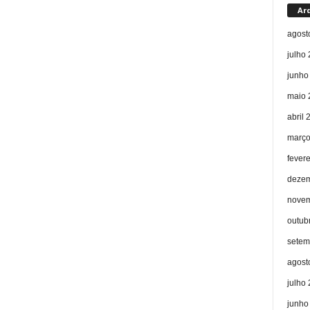
Ar
agost
julho
junho
maio 
abril 
março
fever
dezem
novem
outub
setem
agost
julho
junho