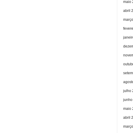
maio 
abril 
março
fever
janei
dezem
novem
outub
setem
agost
julho
junho
maio 
abril 
março