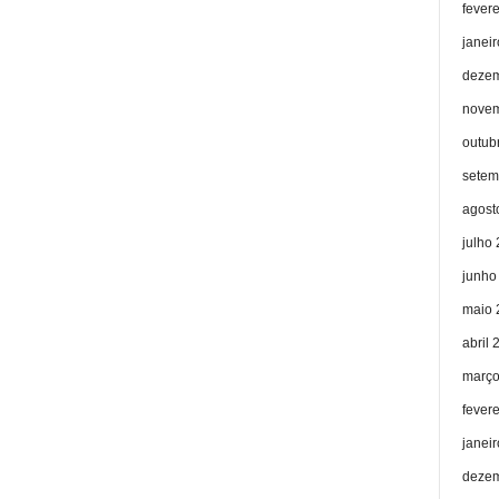
fever
janei
dezem
novem
outub
setem
agost
julho
junho
maio 
abril 
março
fever
janei
dezem