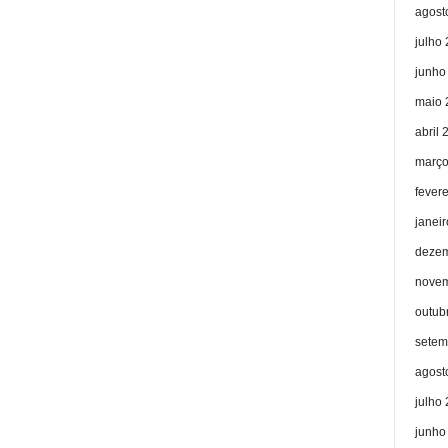
agost
julho
junho
maio 
abril 
março
fever
janei
dezem
novem
outub
setem
agost
julho
junho