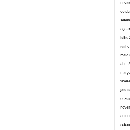
novem
outub
setem
agost
julho
junho
maio 
abril 
março
fever
janei
dezem
novem
outub
setem