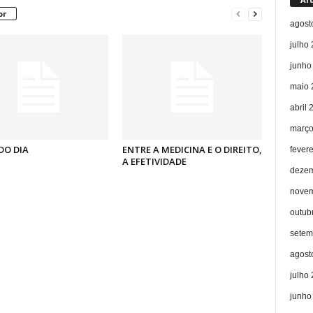
or
agost
julho
junho
maio 
abril 
março
DO DIA
ENTRE A MEDICINA E O DIREITO,
fever
A EFETIVIDADE
dezem
novem
outub
setem
agost
julho
junho