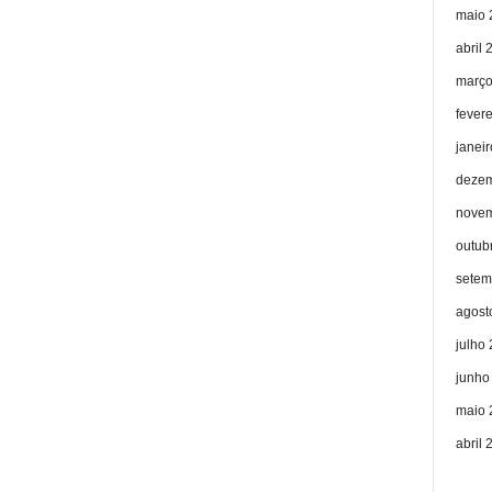
maio 
abril 
março
fever
janei
dezem
novem
outub
setem
agost
julho
junho
maio 
abril 