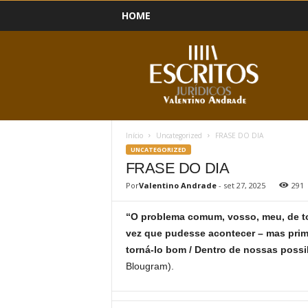
HOME
B
l
o
g
Início
Uncategorized
FRASE DO DIA
UNCATEGORIZED
FRASE DO DIA
Por
Valentino Andrade
-
set 27, 2025
291
“O problema comum, vosso, meu, de tod
vez que pudesse acontecer – mas prim
torná-lo bom / Dentro de nossas possi
Blougram).