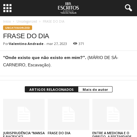
Início
Uncategorized
FRASE DO DIA
UNCATEGORIZED
FRASE DO DIA
Por
Valentino Andrade
-
mar 27, 2023
371
“Onde existo que não existo em mim?”.
(MÁRIO DE SÁ-
CARNEIRO, Escavação).
ARTIGOS RELACIONADOS
Mais do autor
JURISPRUDÊNCIA “MANSA
FRASE DO DIA
ENTRE A MEDICINA E O
E PACÍFICA”?
DIREITO, A EFETIVIDADE