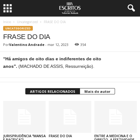
Início
Uncategorized
FRASE DO DIA
UNCATEGORIZED
FRASE DO DIA
Por
Valentino Andrade
-
mar 12, 2023
354
“Há amigos de oito dias e indiferentes de oito
anos”.
(MACHADO DE ASSIS, Ressurreição).
ARTIGOS RELACIONADOS
Mais do autor
JURISPRUDÊNCIA “MANSA
FRASE DO DIA
ENTRE A MEDICINA E O
E PACÍFICA”?
DIREITO, A EFETIVIDADE