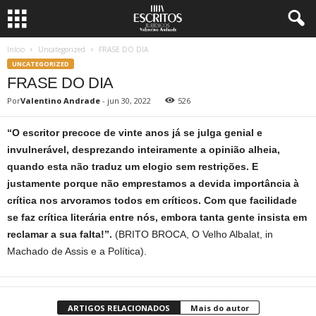
Início
Uncategorized
FRASE DO DIA
UNCATEGORIZED
FRASE DO DIA
Por
Valentino Andrade
-
jun 30, 2022
526
“O escritor precoce de vinte anos já se julga genial e
invulnerável, desprezando inteiramente a opinião alheia,
quando esta não traduz um elogio sem restrições. E
justamente porque não emprestamos a devida importância à
crítica nos arvoramos todos em críticos. Com que facilidade
se faz crítica literária entre nós, embora tanta gente insista em
reclamar a sua falta!”.
(BRITO BROCA, O Velho Albalat, in
Machado de Assis e a Política).
ARTIGOS RELACIONADOS
Mais do autor